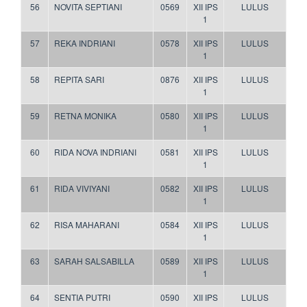
56
NOVITA SEPTIANI
0569
XII IPS
LULUS
1
57
REKA INDRIANI
0578
XII IPS
LULUS
1
58
REPITA SARI
0876
XII IPS
LULUS
1
59
RETNA MONIKA
0580
XII IPS
LULUS
1
60
RIDA NOVA INDRIANI
0581
XII IPS
LULUS
1
61
RIDA VIVIYANI
0582
XII IPS
LULUS
1
62
RISA MAHARANI
0584
XII IPS
LULUS
1
63
SARAH SALSABILLA
0589
XII IPS
LULUS
1
64
SENTIA PUTRI
0590
XII IPS
LULUS