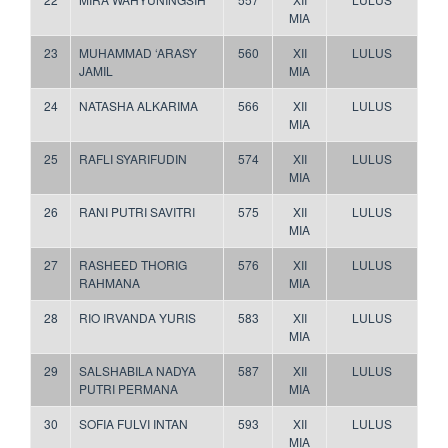
MIA
23
MUHAMMAD ‘ARASY
560
XII
LULUS
JAMIL
MIA
24
NATASHA ALKARIMA
566
XII
LULUS
MIA
25
RAFLI SYARIFUDIN
574
XII
LULUS
MIA
26
RANI PUTRI SAVITRI
575
XII
LULUS
MIA
27
RASHEED THORIG
576
XII
LULUS
RAHMANA
MIA
28
RIO IRVANDA YURIS
583
XII
LULUS
MIA
29
SALSHABILA NADYA
587
XII
LULUS
PUTRI PERMANA
MIA
30
SOFIA FULVI INTAN
593
XII
LULUS
MIA