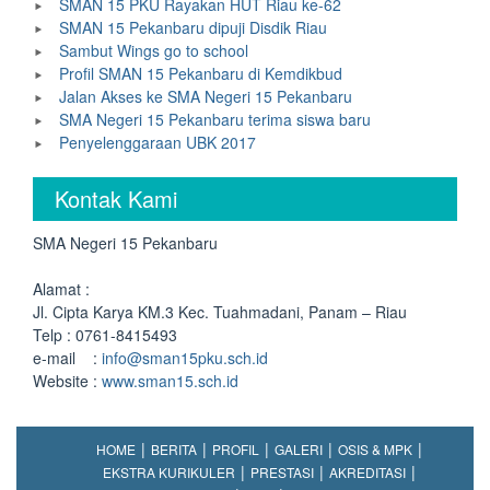
SMAN 15 PKU Rayakan HUT Riau ke-62
SMAN 15 Pekanbaru dipuji Disdik Riau
Sambut Wings go to school
Profil SMAN 15 Pekanbaru di Kemdikbud
Jalan Akses ke SMA Negeri 15 Pekanbaru
SMA Negeri 15 Pekanbaru terima siswa baru
Penyelenggaraan UBK 2017
Kontak Kami
SMA Negeri 15 Pekanbaru
Alamat :
Jl. Cipta Karya KM.3 Kec. Tuahmadani, Panam – Riau
Telp : 0761-8415493
e-mail :
info@sman15pku.sch.id
Website :
www.sman15.sch.id
HOME
BERITA
PROFIL
GALERI
OSIS & MPK
EKSTRA KURIKULER
PRESTASI
AKREDITASI