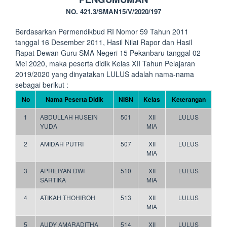
NO. 421.3/SMAN15/V/2020/197
Berdasarkan Permendikbud RI Nomor 59 Tahun 2011
tanggal 16 Desember 2011, Hasil Nilai Rapor dan Hasil
Rapat Dewan Guru SMA Negeri 15 Pekanbaru tanggal 02
Mei 2020, maka peserta didik Kelas XII Tahun Pelajaran
2019/2020 yang dinyatakan LULUS adalah nama-nama
sebagai berikut :
No
Nama Peserta Didik
NISN
Kelas
Keterangan
1
ABDULLAH HUSEIN
501
XII
LULUS
YUDA
MIA
2
AMIDAH PUTRI
507
XII
LULUS
MIA
3
APRILIYAN DWI
510
XII
LULUS
SARTIKA
MIA
4
ATIKAH THOHIROH
513
XII
LULUS
MIA
5
AUDY AMARADITHA
514
XII
LULUS