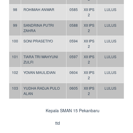
98
ROHIMAH ANWAR
0585
XII IPS
LULUS
2
99
SANDRINA PUTRI
0588
XII IPS
LULUS
ZAHRA
2
100
SONI PRASETIYO
0594
XII IPS
LULUS
2
101
TIARA TRI WAHYUNI
0597
XII IPS
LULUS
ZULFI
2
102
YOVAN MAULIDIAN
0604
XII IPS
LULUS
2
103
YUDHA RADJA PULO
0605
XII IPS
LULUS
ALAN
2
Kepala SMAN 15 Pekanbaru
ttd