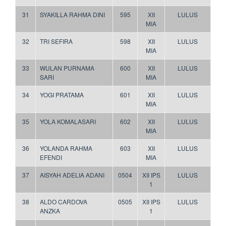
31
SYAKILLA RAHMA DINI
595
XII
LULUS
MIA
32
TRI SEFIRA
598
XII
LULUS
MIA
33
WULAN PURNAMA
600
XII
LULUS
SARI
MIA
34
YOGI PRATAMA
601
XII
LULUS
MIA
35
YOLA KOMALASARI
602
XII
LULUS
MIA
36
YOLANDA RAHMA
603
XII
LULUS
EFENDI
MIA
37
AISYAH ADELIA ADANI
0504
XII IPS
LULUS
1
38
ALDO CARDOVA
0505
XII IPS
LULUS
ANZKA
1