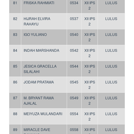
81
FRISKA RAHMIATI
0534
XII IPS
LULUS
2
82
HIJRAH ELVIRA
0537
XII IPS
LULUS
RAHAYU
2
83
IGO YULIANO
0540
XII IPS
LULUS
2
84
INDAH MARSHANDA
0542
XII IPS
LULUS
2
85
JESICA GRACELLA
0544
XII IPS
LULUS
SILALAHI
2
86
JODAM PRATAMA
0545
XII IPS
LULUS
2
87
M. BRYANT RAMA
0549
XII IPS
LULUS
AJALAL
2
88
MEIYUZA WULANDARI
0554
XII IPS
LULUS
2
89
MIRACLE DAVE
0558
XII IPS
LULUS