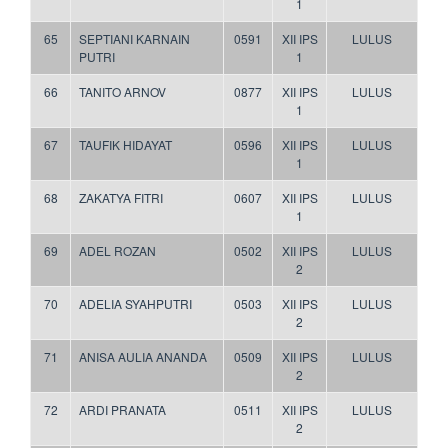
1
65
SEPTIANI KARNAIN
0591
XII IPS
LULUS
PUTRI
1
66
TANITO ARNOV
0877
XII IPS
LULUS
1
67
TAUFIK HIDAYAT
0596
XII IPS
LULUS
1
68
ZAKATYA FITRI
0607
XII IPS
LULUS
1
69
ADEL ROZAN
0502
XII IPS
LULUS
2
70
ADELIA SYAHPUTRI
0503
XII IPS
LULUS
2
71
ANISA AULIA ANANDA
0509
XII IPS
LULUS
2
72
ARDI PRANATA
0511
XII IPS
LULUS
2