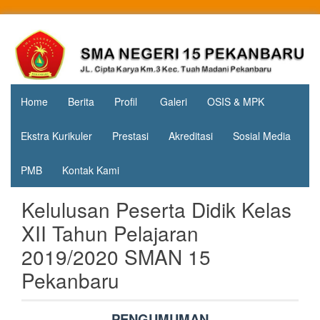
Skip
to
Jl. Cipta
SMA
content
Karya
Negeri 15
KM.3, Kec.
Tuah
Pekanbaru
Madani,
Home
Berita
Profil
Galeri
OSIS & MPK
Kota
Pekanbaru
Ekstra Kurikuler
Prestasi
Akreditasi
Sosial Media
PMB
Kontak Kami
Kelulusan Peserta Didik Kelas
XII Tahun Pelajaran
2019/2020 SMAN 15
Pekanbaru
PENGUMUMAN