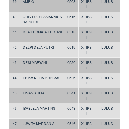
39
AMRIO
0508
XII IPS
LULUS
1
40
CHINTYA YUSMANNICA
0516
XII IPS
LULUS
SAPUTRI
1
41
DEA PERMATA PERTIWI
0518
XII IPS
LULUS
1
42
DELPI DEJA PUTRI
0519
XII IPS
LULUS
1
43
DESI MARYANI
0520
XII IPS
LULUS
1
44
ERIKA NELIA PURBAc
0526
XII IPS
LULUS
1
45
IHSAN AULIA
0541
XII IPS
LULUS
1
46
ISABsELA MARTINS
0543
XII IPS
LULUS
1
47
JUWITA MARDANIA
0546
XII IPS
LULUS
1