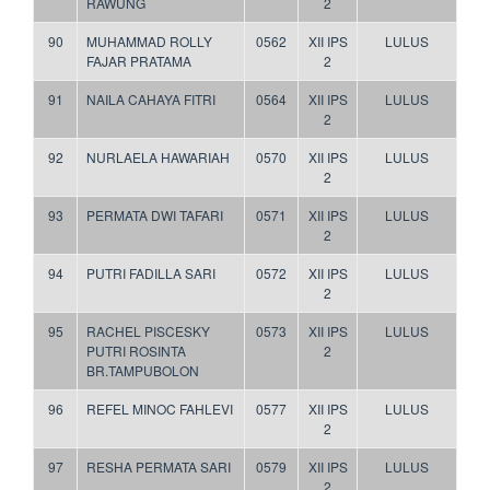
RAWUNG
2
90
MUHAMMAD ROLLY
0562
XII IPS
LULUS
FAJAR PRATAMA
2
91
NAILA CAHAYA FITRI
0564
XII IPS
LULUS
2
92
NURLAELA HAWARIAH
0570
XII IPS
LULUS
2
93
PERMATA DWI TAFARI
0571
XII IPS
LULUS
2
94
PUTRI FADILLA SARI
0572
XII IPS
LULUS
2
95
RACHEL PISCESKY
0573
XII IPS
LULUS
PUTRI ROSINTA
2
BR.TAMPUBOLON
96
REFEL MINOC FAHLEVI
0577
XII IPS
LULUS
2
97
RESHA PERMATA SARI
0579
XII IPS
LULUS
2