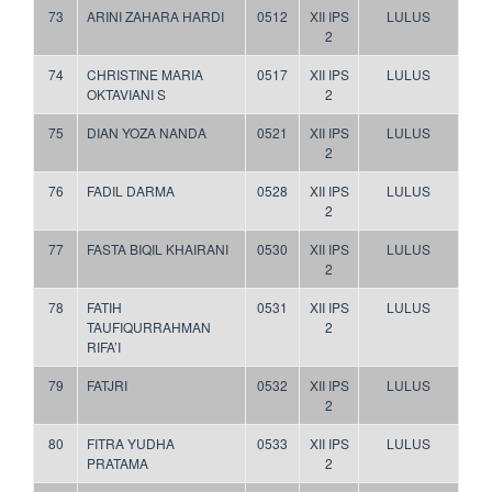
73
ARINI ZAHARA HARDI
0512
XII IPS
LULUS
2
74
CHRISTINE MARIA
0517
XII IPS
LULUS
OKTAVIANI S
2
75
DIAN YOZA NANDA
0521
XII IPS
LULUS
2
76
FADIL DARMA
0528
XII IPS
LULUS
2
77
FASTA BIQIL KHAIRANI
0530
XII IPS
LULUS
2
78
FATIH
0531
XII IPS
LULUS
TAUFIQURRAHMAN
2
RIFA’I
79
FATJRI
0532
XII IPS
LULUS
2
80
FITRA YUDHA
0533
XII IPS
LULUS
PRATAMA
2