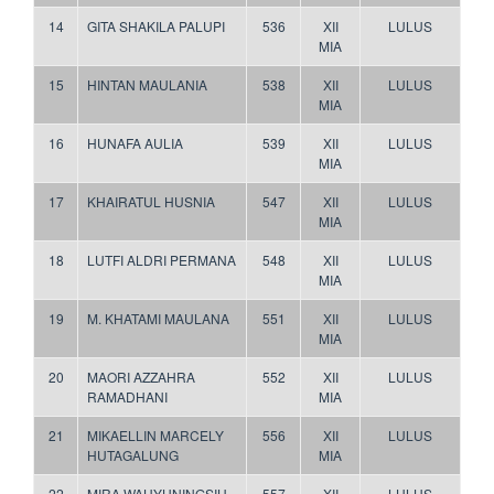
14
GITA SHAKILA PALUPI
536
XII
LULUS
MIA
15
HINTAN MAULANIA
538
XII
LULUS
MIA
16
HUNAFA AULIA
539
XII
LULUS
MIA
17
KHAIRATUL HUSNIA
547
XII
LULUS
MIA
18
LUTFI ALDRI PERMANA
548
XII
LULUS
MIA
19
M. KHATAMI MAULANA
551
XII
LULUS
MIA
20
MAORI AZZAHRA
552
XII
LULUS
RAMADHANI
MIA
21
MIKAELLIN MARCELY
556
XII
LULUS
HUTAGALUNG
MIA
22
MIRA WAHYUNINGSIH
557
XII
LULUS