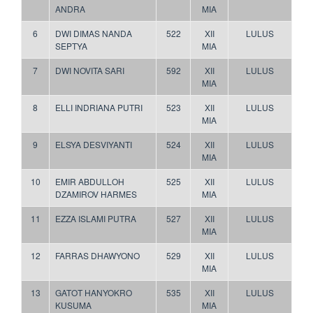
ANDRA
MIA
6
DWI DIMAS NANDA
522
XII
LULUS
SEPTYA
MIA
7
DWI NOVITA SARI
592
XII
LULUS
MIA
8
ELLI INDRIANA PUTRI
523
XII
LULUS
MIA
9
ELSYA DESVIYANTI
524
XII
LULUS
MIA
10
EMIR ABDULLOH
525
XII
LULUS
DZAMIROV HARMES
MIA
11
EZZA ISLAMI PUTRA
527
XII
LULUS
MIA
12
FARRAS DHAWYONO
529
XII
LULUS
MIA
13
GATOT HANYOKRO
535
XII
LULUS
KUSUMA
MIA