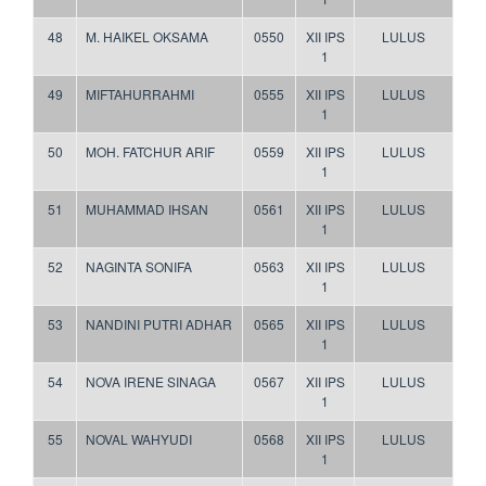
48
M. HAIKEL OKSAMA
0550
XII IPS
LULUS
1
49
MIFTAHURRAHMI
0555
XII IPS
LULUS
1
50
MOH. FATCHUR ARIF
0559
XII IPS
LULUS
1
51
MUHAMMAD IHSAN
0561
XII IPS
LULUS
1
52
NAGINTA SONIFA
0563
XII IPS
LULUS
1
53
NANDINI PUTRI ADHAR
0565
XII IPS
LULUS
1
54
NOVA IRENE SINAGA
0567
XII IPS
LULUS
1
55
NOVAL WAHYUDI
0568
XII IPS
LULUS
1