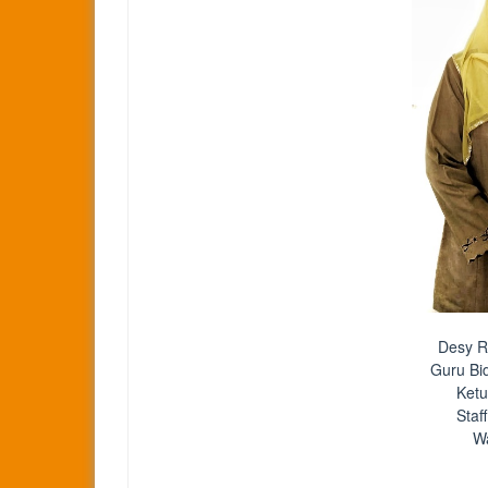
Desy R
Guru Bi
Ketu
Staf
Wa