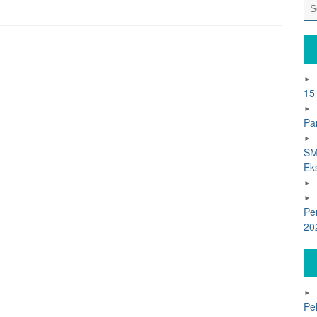
15
Pa
SM
Ek
Pe
20
Pe