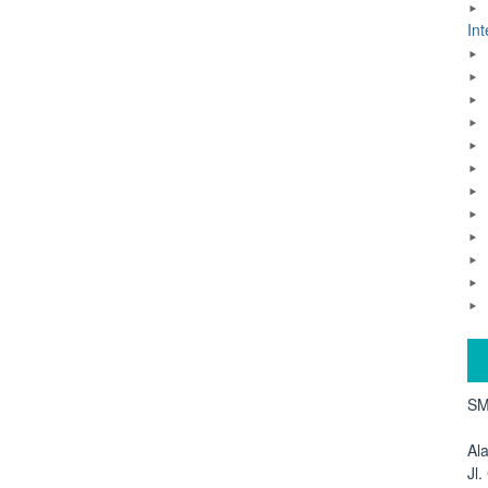
Int
SM
Al
Jl