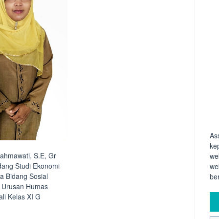
As
ke
ahmawati, S.E, Gr
we
dang Studi Ekonomi
we
a Bidang Sosial
be
f Urusan Humas
li Kelas XI G