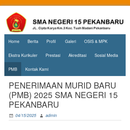
Skip
to
Jl. Cipta
SMA
content
Karya
Negeri 15
KM.3, Kec.
Tuah
Pekanbaru
Madani,
Home
Berita
Profil
Galeri
OSIS & MPK
Kota
Pekanbaru
Ekstra Kurikuler
Prestasi
Akreditasi
Sosial Media
PMB
Kontak Kami
PENERIMAAN MURID BARU
(PMB) 2025 SMA NEGERI 15
PEKANBARU
04/15/2025
admin