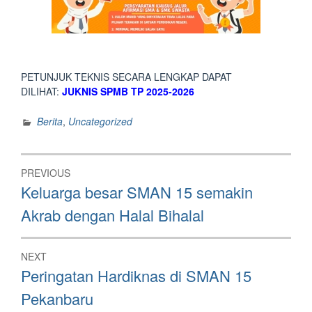
PETUNJUK TEKNIS SECARA LENGKAP DAPAT
DILIHAT:
JUKNIS SPMB TP 2025-2026
Berita
,
Uncategorized
Post
PREVIOUS
navigation
Previous
Keluarga besar SMAN 15 semakin
post:
Akrab dengan Halal Bihalal
NEXT
Next
Peringatan Hardiknas di SMAN 15
post:
Pekanbaru