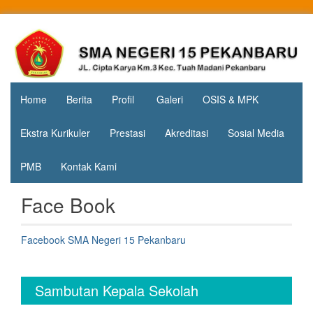
Skip
to
Jl. Cipta
SMA
content
Karya
Negeri 15
KM.3, Kec.
Tuah
Pekanbaru
Madani,
Home
Berita
Profil
Galeri
OSIS & MPK
Kota
Pekanbaru
Ekstra Kurikuler
Prestasi
Akreditasi
Sosial Media
PMB
Kontak Kami
Face Book
Facebook SMA Negeri 15 Pekanbaru
Sambutan Kepala Sekolah