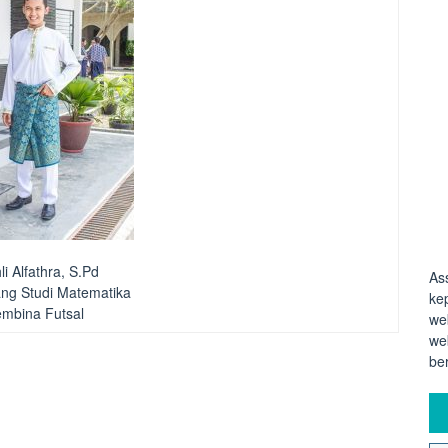
i Alfathra, S.Pd
As
ng Studi Matematika
ke
mbina Futsal
we
we
be