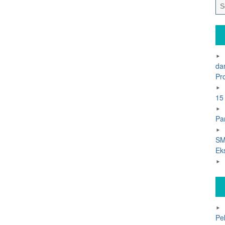
da
Pr
15
Pa
SM
Ek
Pe