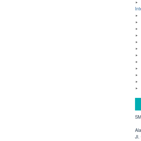
Int
SM
Al
Jl