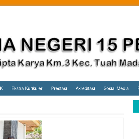
PK
Ekstra Kurikuler
Prestasi
Akreditasi
Sosial Media