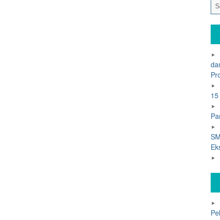
da
Pr
15
Pa
SM
Ek
Pe