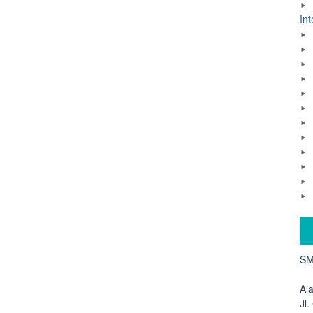
Int
SM
Al
Jl