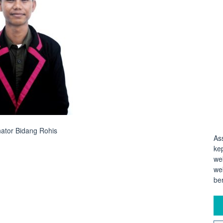
nator Bidang Rohis
As
ke
we
we
be