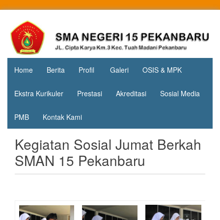
Skip
to
Jl. Cipta
SMA
content
Karya
Negeri 15
KM.3, Kec.
Tuah
Pekanbaru
Madani,
Home
Berita
Profil
Galeri
OSIS & MPK
Kota
Pekanbaru
Ekstra Kurikuler
Prestasi
Akreditasi
Sosial Media
PMB
Kontak Kami
Kegiatan Sosial Jumat Berkah
SMAN 15 Pekanbaru