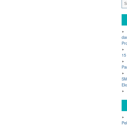
da
Pr
15
Pa
SM
Ek
Pe