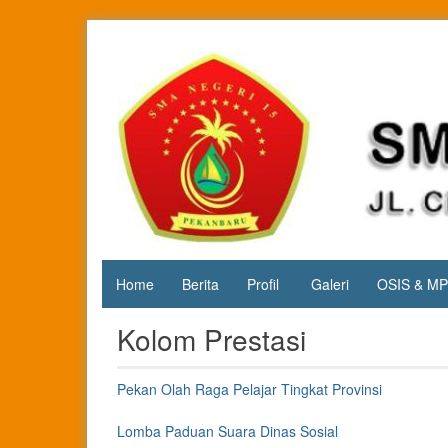
Skip
to
content
Jl. Cipta
SMA
Karya
Negeri 15
KM.3, Kec.
Tuah
Pekanbaru
Madani,
Kota
Pekanbaru
Home
Berita
Profil
Galeri
OSIS & M
Kolom Prestasi
Pekan Olah Raga Pelajar Tingkat Provinsi
Lomba Paduan Suara Dinas Sosial