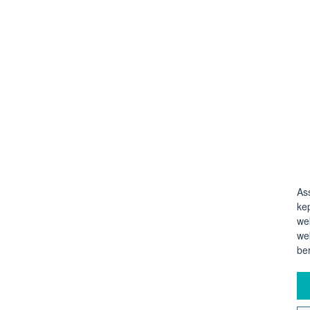
As
ke
we
we
be