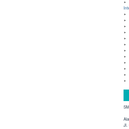
Int
SM
Al
Jl