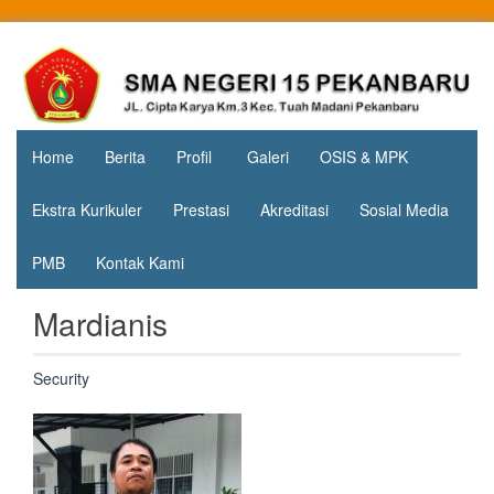
Skip
to
Jl. Cipta
SMA
content
Karya
Negeri 15
KM.3, Kec.
Tuah
Pekanbaru
Madani,
Home
Berita
Profil
Galeri
OSIS & MPK
Kota
Pekanbaru
Ekstra Kurikuler
Prestasi
Akreditasi
Sosial Media
PMB
Kontak Kami
Mardianis
Security