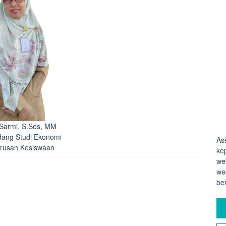
Sarmi, S.Sos, MM
dang Studi Ekonomi
As
Urusan Kesiswaan
ke
we
we
be