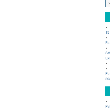
15
Pa
SM
Ek
Pe
20
Pe