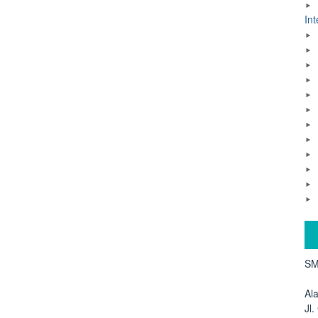
Int
SM
Al
Jl