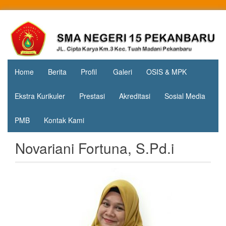
Skip
to
Jl. Cipta
SMA
content
Karya
Negeri 15
KM.3, Kec.
Tuah
Pekanbaru
Madani,
Home
Berita
Profil
Galeri
OSIS & MPK
Kota
Pekanbaru
Ekstra Kurikuler
Prestasi
Akreditasi
Sosial Media
PMB
Kontak Kami
Novariani Fortuna, S.Pd.i