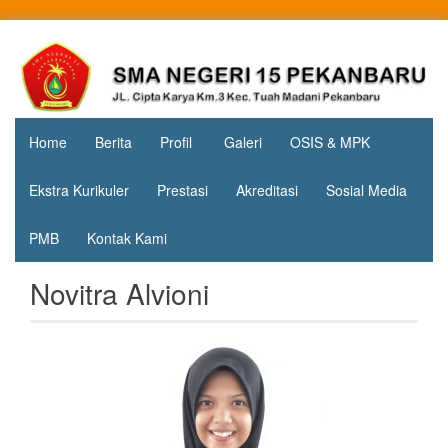
Skip
to
Jl. Cipta
SMA
content
Karya
Negeri 15
KM.3, Kec.
Tuah
Pekanbaru
Madani,
Home
Berita
Profil
Galeri
OSIS & MPK
Kota
Pekanbaru
Ekstra Kurikuler
Prestasi
Akreditasi
Sosial Media
PMB
Kontak Kami
Novitra Alvioni