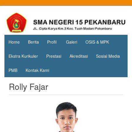
Skip
to
Jl. Cipta
SMA
content
Karya
Negeri 15
KM.3, Kec.
Tuah
Pekanbaru
Madani,
Home
Berita
Profil
Galeri
OSIS & MPK
Kota
Pekanbaru
Ekstra Kurikuler
Prestasi
Akreditasi
Sosial Media
PMB
Kontak Kami
Rolly Fajar