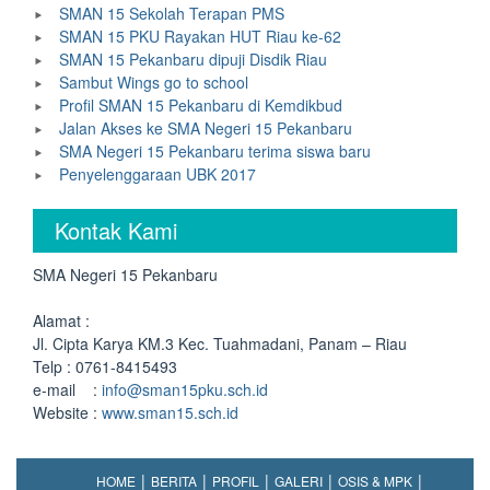
SMAN 15 Sekolah Terapan PMS
SMAN 15 PKU Rayakan HUT Riau ke-62
SMAN 15 Pekanbaru dipuji Disdik Riau
Sambut Wings go to school
Profil SMAN 15 Pekanbaru di Kemdikbud
Jalan Akses ke SMA Negeri 15 Pekanbaru
SMA Negeri 15 Pekanbaru terima siswa baru
Penyelenggaraan UBK 2017
Kontak Kami
SMA Negeri 15 Pekanbaru
Alamat :
Jl. Cipta Karya KM.3 Kec. Tuahmadani, Panam – Riau
Telp : 0761-8415493
e-mail :
info@sman15pku.sch.id
Website :
www.sman15.sch.id
HOME
BERITA
PROFIL
GALERI
OSIS & MPK