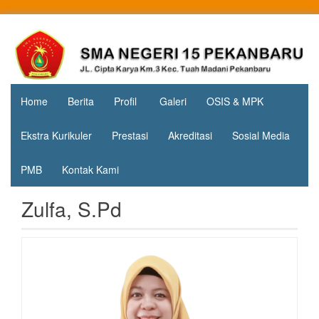
Skip
to
Jl. Cipta
SMA
content
Karya
Negeri 15
KM.3, Kec.
Tuah
Pekanbaru
Madani,
Home
Berita
Profil
Galeri
OSIS & MPK
Kota
Pekanbaru
Ekstra Kurikuler
Prestasi
Akreditasi
Sosial Media
PMB
Kontak Kami
Zulfa, S.Pd