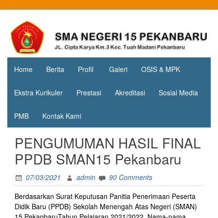
Skip
to
Jl. Cipta
SMA
content
Karya
Negeri 15
KM.3, Kec.
Tuah
Pekanbaru
Madani,
Home
Berita
Profil
Galeri
OSIS & MPK
Kota
Pekanbaru
Ekstra Kurikuler
Prestasi
Akreditasi
Sosial Media
PMB
Kontak Kami
PENGUMUMAN HASIL FINAL
PPDB SMAN15 Pekanbaru
07/03/2021
admin
90 Comments
Berdasarkan Surat Keputusan Panitia Penerimaan Peserta
Didik Baru (PPDB) Sekolah Menengah Atas Negeri (SMAN)
15 PekanbaruTahun Pelajaran 2021/2022. Nama-nama