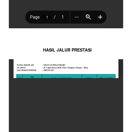
HASIL JALUR PRESTASI