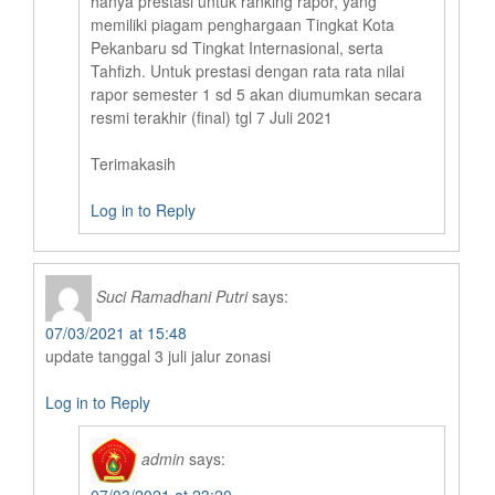
hanya prestasi untuk ranking rapor, yang
memiliki piagam penghargaan Tingkat Kota
Pekanbaru sd Tingkat Internasional, serta
Tahfizh. Untuk prestasi dengan rata rata nilai
rapor semester 1 sd 5 akan diumumkan secara
resmi terakhir (final) tgl 7 Juli 2021
Terimakasih
Log in to Reply
Suci Ramadhani Putri
says:
07/03/2021 at 15:48
update tanggal 3 juli jalur zonasi
Log in to Reply
admin
says: