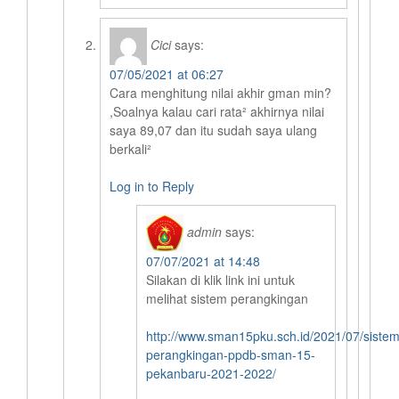
Cici
says:
07/05/2021 at 06:27
Cara menghitung nilai akhir gman min?
,Soalnya kalau cari rata² akhirnya nilai
saya 89,07 dan itu sudah saya ulang
berkali²
Log in to Reply
admin
says:
07/07/2021 at 14:48
Silakan di klik link ini untuk
melihat sistem perangkingan
http://www.sman15pku.sch.id/2021/07/sistem
perangkingan-ppdb-sman-15-
pekanbaru-2021-2022/