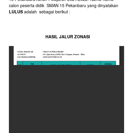
calon peserta didik SMAN 15 Pekanbaru yang dinyatakan
LULUS
adalah sebagai berikut :
HASIL JALUR ZONASI