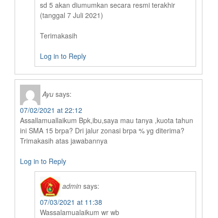
sd 5 akan diumumkan secara resmi terakhir
(tanggal 7 Juli 2021)
Terimakasih
Log in to Reply
Ayu
says:
07/02/2021 at 22:12
Assallamuallaikum Bpk,ibu,saya mau tanya ,kuota tahun
ini SMA 15 brpa? Dri jalur zonasi brpa % yg diterima?
Trimakasih atas jawabannya
Log in to Reply
admin
says:
07/03/2021 at 11:38
Wassalamualaikum wr wb