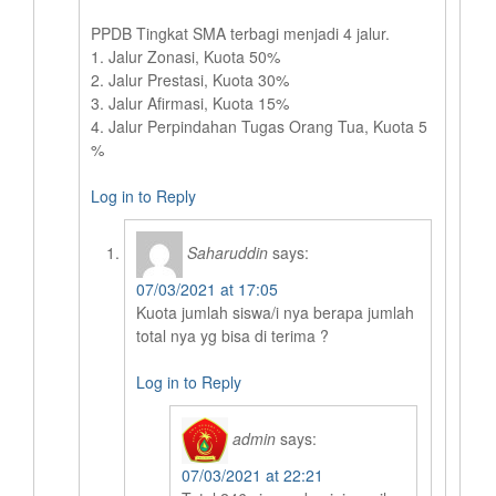
PPDB Tingkat SMA terbagi menjadi 4 jalur.
1. Jalur Zonasi, Kuota 50%
2. Jalur Prestasi, Kuota 30%
3. Jalur Afirmasi, Kuota 15%
4. Jalur Perpindahan Tugas Orang Tua, Kuota 5
%
Log in to Reply
Saharuddin
says:
07/03/2021 at 17:05
Kuota jumlah siswa/i nya berapa jumlah
total nya yg bisa di terima ?
Log in to Reply
admin
says:
07/03/2021 at 22:21