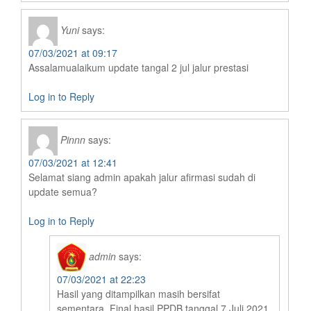
Yuni
says:
07/03/2021 at 09:17
Assalamualaikum update tangal 2 jul jalur prestasi
Log in to Reply
Pinnn
says:
07/03/2021 at 12:41
Selamat siang admin apakah jalur afirmasi sudah di
update semua?
Log in to Reply
admin
says:
07/03/2021 at 22:23
Hasil yang ditampilkan masih bersifat
sementara. Final hasil PPDB tanggal 7 Juli 2021