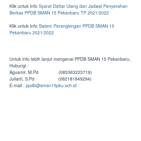
Klik untuk Info
Syarat Daftar Ulang dan Jadwal Penyerahan
Berkas PPDB SMAN 15 Pekanbaru TP 2021/2022
Klik untuk Info
Sistem Perangkingan PPDB SMAN 15
Pekanbaru 2021/2022
Untuk info lebih lanjut mengenai PPDB SMAN 15 Pekanbaru,
Hubungi :
Agusmir, M.Pd (085363223719)
Juliarti, S.Pd (082181849294)
E-mail :
ppdb@sman15pku.sch.id
Bokep Indonesia Terbaru
Bokep Jepang Jav
Bokep ukthi jilbab
DAYWINBET
GOBETASIA
GOBET