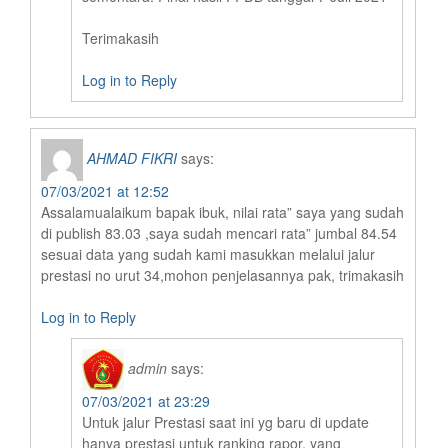
Terimakasih
Log in to Reply
AHMAD FIKRI
says:
07/03/2021 at 12:52
Assalamualaikum bapak ibuk, nilai rata” saya yang sudah
di publish 83.03 ,saya sudah mencari rata” jumbal 84.54
sesuai data yang sudah kami masukkan melalui jalur
prestasi no urut 34,mohon penjelasannya pak, trimakasih
Log in to Reply
admin
says:
07/03/2021 at 23:29
Untuk jalur Prestasi saat ini yg baru di update
hanya prestasi untuk ranking rapor, yang