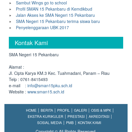
Sambut Wings go to school
Profil SMAN 15 Pekanbaru di Kemdikbud
Jalan Akses ke SMA Negeri 15 Pekanbaru
SMA Negeri 15 Pekanbaru terima siswa baru
Penyelenggaraan UBK 2017
Kontak Kami
SMA Negeri 15 Pekanbaru
Alamat :
Jl. Cipta Karya KM.3 Kec. Tuahmadani, Panam – Riau
Telp : 0761-8415493
e-mail :
info@sman15pku.sch.id
Website :
www.sman15.sch.id
HOME
BERITA
PROFIL
GALERI
OSIS & MPK
EKSTRA KURIKULER
PRESTASI
AKREDITASI
SOSIAL MEDIA
PMB
KONTAK KAMI
Copyright © All Rights Reserved.