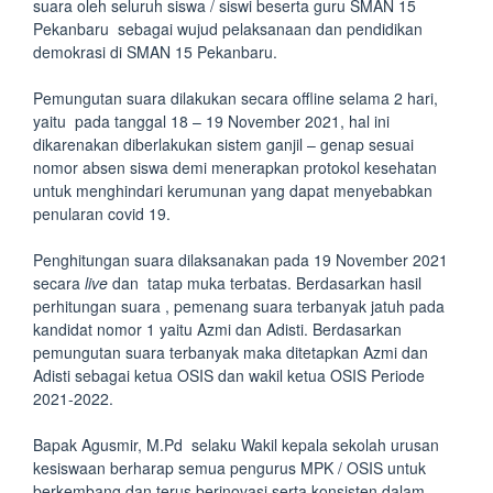
suara oleh seluruh siswa / siswi beserta guru SMAN 15
Pekanbaru sebagai wujud pelaksanaan dan pendidikan
demokrasi di SMAN 15 Pekanbaru.
Pemungutan suara dilakukan secara offline selama 2 hari,
yaitu pada tanggal 18 – 19 November 2021, hal ini
dikarenakan diberlakukan sistem ganjil – genap sesuai
nomor absen siswa demi menerapkan protokol kesehatan
untuk menghindari kerumunan yang dapat menyebabkan
penularan covid 19.
Penghitungan suara dilaksanakan pada 19 November 2021
secara
live
dan tatap muka terbatas. Berdasarkan hasil
perhitungan suara , pemenang suara terbanyak jatuh pada
kandidat nomor 1 yaitu Azmi dan Adisti. Berdasarkan
pemungutan suara terbanyak maka ditetapkan Azmi dan
Adisti sebagai ketua OSIS dan wakil ketua OSIS Periode
2021-2022.
Bapak Agusmir, M.Pd selaku Wakil kepala sekolah urusan
kesiswaan berharap semua pengurus MPK / OSIS untuk
berkembang dan terus berinovasi serta konsisten dalam