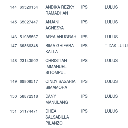
144
69520154
ANDIKA REZKY
IPS
LULUS
RAMADHAN
145
65027447
ANJANI
IPS
LULUS
AGNESYA
146
51985567
ARYA ANUGRAH
IPS
LULUS
147
69866348
BIMA GHIFARA
IPS
TIDAK LULU
KALLA
148
23143502
CHRISTIAN
IPS
LULUS
IMMANUEL
SITOMPUL
149
69808517
CINDY BASARIA
IPS
LULUS
SIMAMORA
150
58872318
DANY
IPS
LULUS
MANULANG
151
51174471
DHEA
IPS
LULUS
SALSABILLA
PILANZO