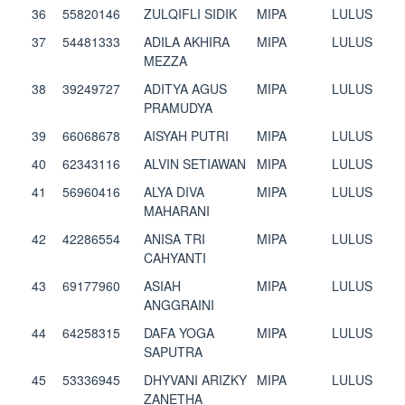
36
55820146
ZULQIFLI SIDIK
MIPA
LULUS
37
54481333
ADILA AKHIRA
MIPA
LULUS
MEZZA
38
39249727
ADITYA AGUS
MIPA
LULUS
PRAMUDYA
39
66068678
AISYAH PUTRI
MIPA
LULUS
40
62343116
ALVIN SETIAWAN
MIPA
LULUS
41
56960416
ALYA DIVA
MIPA
LULUS
MAHARANI
42
42286554
ANISA TRI
MIPA
LULUS
CAHYANTI
43
69177960
ASIAH
MIPA
LULUS
ANGGRAINI
44
64258315
DAFA YOGA
MIPA
LULUS
SAPUTRA
45
53336945
DHYVANI ARIZKY
MIPA
LULUS
ZANETHA