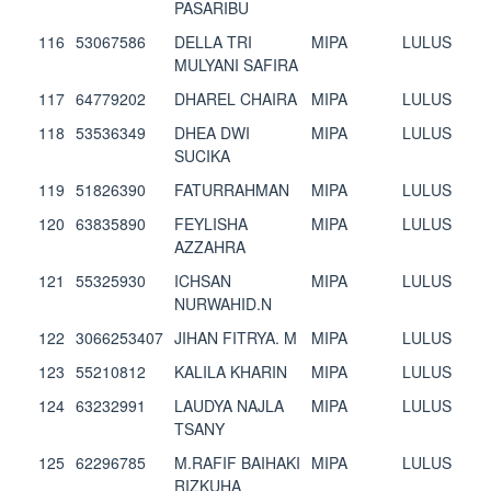
PASARIBU
116
53067586
DELLA TRI
MIPA
LULUS
MULYANI SAFIRA
117
64779202
DHAREL CHAIRA
MIPA
LULUS
118
53536349
DHEA DWI
MIPA
LULUS
SUCIKA
119
51826390
FATURRAHMAN
MIPA
LULUS
120
63835890
FEYLISHA
MIPA
LULUS
AZZAHRA
121
55325930
ICHSAN
MIPA
LULUS
NURWAHID.N
122
3066253407
JIHAN FITRYA. M
MIPA
LULUS
123
55210812
KALILA KHARIN
MIPA
LULUS
124
63232991
LAUDYA NAJLA
MIPA
LULUS
TSANY
125
62296785
M.RAFIF BAIHAKI
MIPA
LULUS
RIZKUHA