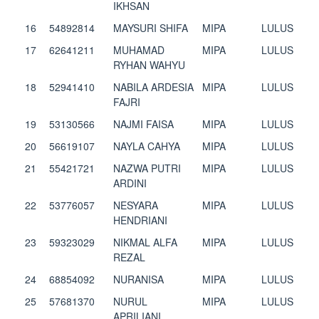
IKHSAN
16
54892814
MAYSURI SHIFA
MIPA
LULUS
17
62641211
MUHAMAD
MIPA
LULUS
RYHAN WAHYU
18
52941410
NABILA ARDESIA
MIPA
LULUS
FAJRI
19
53130566
NAJMI FAISA
MIPA
LULUS
20
56619107
NAYLA CAHYA
MIPA
LULUS
21
55421721
NAZWA PUTRI
MIPA
LULUS
ARDINI
22
53776057
NESYARA
MIPA
LULUS
HENDRIANI
23
59323029
NIKMAL ALFA
MIPA
LULUS
REZAL
24
68854092
NURANISA
MIPA
LULUS
25
57681370
NURUL
MIPA
LULUS
APRILIANI