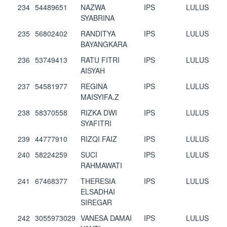
234
54489651
NAZWA
IPS
LULUS
SYABRINA
235
56802402
RANDITYA
IPS
LULUS
BAYANGKARA
236
53749413
RATU FITRI
IPS
LULUS
AISYAH
237
54581977
REGINA
IPS
LULUS
MAISYIFA.Z
238
58370558
RIZKA DWI
IPS
LULUS
SYAFITRI
239
44777910
RIZQI FAIZ
IPS
LULUS
240
58224259
SUCI
IPS
LULUS
RAHMAWATI
241
67468377
THERESIA
IPS
LULUS
ELSADHAI
SIREGAR
242
3055973029
VANESA DAMAI
IPS
LULUS