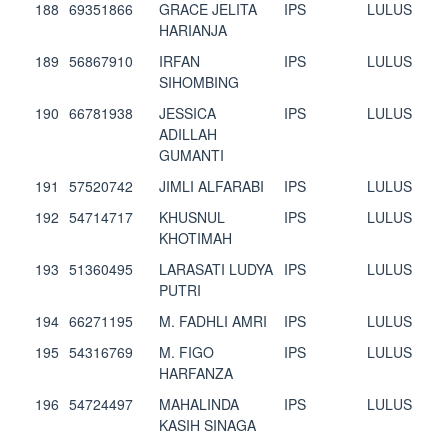
188
69351866
GRACE JELITA
IPS
LULUS
HARIANJA
189
56867910
IRFAN
IPS
LULUS
SIHOMBING
190
66781938
JESSICA
IPS
LULUS
ADILLAH
GUMANTI
191
57520742
JIMLI ALFARABI
IPS
LULUS
192
54714717
KHUSNUL
IPS
LULUS
KHOTIMAH
193
51360495
LARASATI LUDYA
IPS
LULUS
PUTRI
194
66271195
M. FADHLI AMRI
IPS
LULUS
195
54316769
M. FIGO
IPS
LULUS
HARFANZA
196
54724497
MAHALINDA
IPS
LULUS
KASIH SINAGA