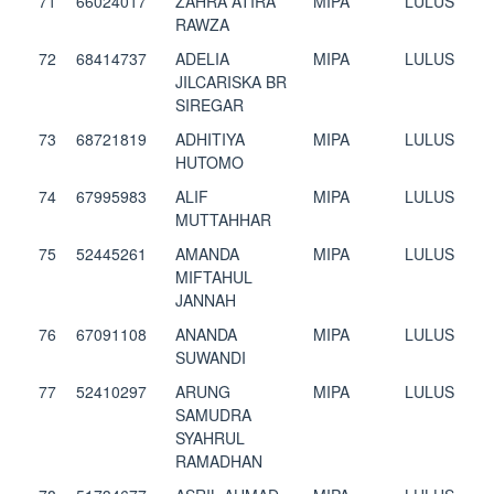
71
66024017
ZAHRA ATIRA
MIPA
LULUS
RAWZA
72
68414737
ADELIA
MIPA
LULUS
JILCARISKA BR
SIREGAR
73
68721819
ADHITIYA
MIPA
LULUS
HUTOMO
74
67995983
ALIF
MIPA
LULUS
MUTTAHHAR
75
52445261
AMANDA
MIPA
LULUS
MIFTAHUL
JANNAH
76
67091108
ANANDA
MIPA
LULUS
SUWANDI
77
52410297
ARUNG
MIPA
LULUS
SAMUDRA
SYAHRUL
RAMADHAN