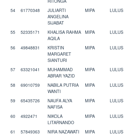
RITONGA
54
61770348
JULIARTI
MIPA
LULUS
ANGELINA
SIJABAT
55
52335171
KHALISA RAHMA
MIPA
LULUS
AQILA
56
49848831
KRISTIN
MIPA
LULUS
MARGARET
SIANTURI
57
63321041
MUHAMMAD
MIPA
LULUS
ABRAR YAZID
58
69010759
NABILA PUTRIA
MIPA
LULUS
WANTI
59
65435726
NAUFA ALYA
MIPA
LULUS
NAFISA
60
4922471
NIKOLA
MIPA
LULUS
LITARNANDO
61
57849363
NIRA NAZAWATI
MIPA
LULUS