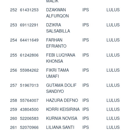
MALIK
252
61431253
DZAKWAN
IPS
LULUS
ALFURQON
253
69112291
DZIKRA
IPS
LULUS
SALSABILLA
254
64411649
FARHAN
IPS
LULUS
EFRIANTO
255
61242806
FEBI LUQYANA
IPS
LULUS
KHONSA
256
55984262
FIKRI TAMA
IPS
LULUS
UMAFI
257
51967013
GUTAMA DOLIF
IPS
LULUS
SANDIYO
258
55764007
HAZURA DEFNO
IPS
LULUS
259
43804500
KORRI KEISIRINA
IPS
LULUS
260
52206583
KURNIA NOVISA
IPS
LULUS
261
52070966
LILIANA SANTI
IPS
LULUS