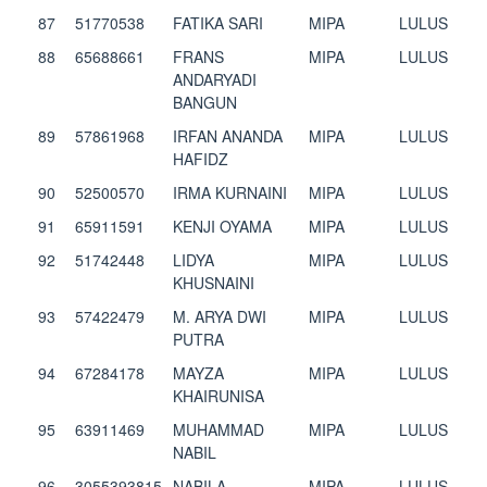
87
51770538
FATIKA SARI
MIPA
LULUS
88
65688661
FRANS
MIPA
LULUS
ANDARYADI
BANGUN
89
57861968
IRFAN ANANDA
MIPA
LULUS
HAFIDZ
90
52500570
IRMA KURNAINI
MIPA
LULUS
91
65911591
KENJI OYAMA
MIPA
LULUS
92
51742448
LIDYA
MIPA
LULUS
KHUSNAINI
93
57422479
M. ARYA DWI
MIPA
LULUS
PUTRA
94
67284178
MAYZA
MIPA
LULUS
KHAIRUNISA
95
63911469
MUHAMMAD
MIPA
LULUS
NABIL
96
3055393815
NABILA
MIPA
LULUS