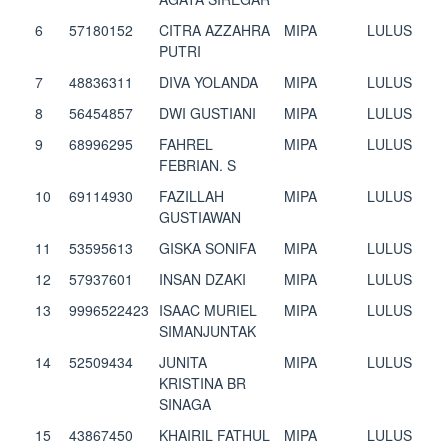
6
57180152
CITRA AZZAHRA
MIPA
LULUS
PUTRI
7
48836311
DIVA YOLANDA
MIPA
LULUS
8
56454857
DWI GUSTIANI
MIPA
LULUS
9
68996295
FAHREL
MIPA
LULUS
FEBRIAN. S
10
69114930
FAZILLAH
MIPA
LULUS
GUSTIAWAN
11
53595613
GISKA SONIFA
MIPA
LULUS
12
57937601
INSAN DZAKI
MIPA
LULUS
13
9996522423
ISAAC MURIEL
MIPA
LULUS
SIMANJUNTAK
14
52509434
JUNITA
MIPA
LULUS
KRISTINA BR
SINAGA
15
43867450
KHAIRIL FATHUL
MIPA
LULUS