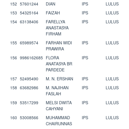
152
57601244
DIAN
IPS
LULUS
153
54325164
FAIZAH
IPS
LULUS
154
63138406
FARELLYA
IPS
LULUS
ANASTASYA
FIRHAM
155
65989574
FARHAN WIDI
IPS
LULUS
PRAWIRA
156
9986162685
FLORA
IPS
LULUS
ANATASYA BR
PARDEDE
157
52495490
M. N. ERSHAN
IPS
LULUS
158
63682986
M. NAJIHAN
IPS
LULUS
FASLAH
159
53517299
MELSI DWITA
IPS
LULUS
CAHYANI
160
53008566
MUHAMMAD
IPS
LULUS
CHAIRUNNAS