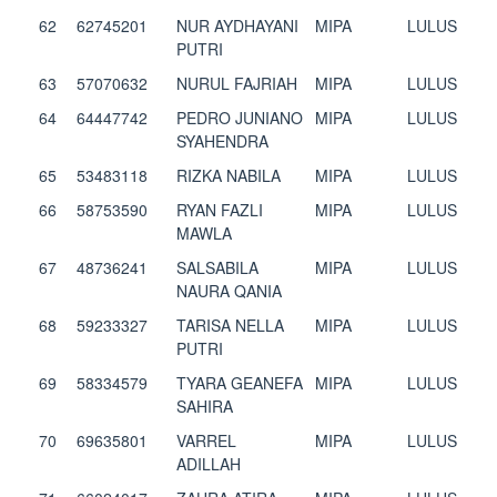
62
62745201
NUR AYDHAYANI
MIPA
LULUS
PUTRI
63
57070632
NURUL FAJRIAH
MIPA
LULUS
64
64447742
PEDRO JUNIANO
MIPA
LULUS
SYAHENDRA
65
53483118
RIZKA NABILA
MIPA
LULUS
66
58753590
RYAN FAZLI
MIPA
LULUS
MAWLA
67
48736241
SALSABILA
MIPA
LULUS
NAURA QANIA
68
59233327
TARISA NELLA
MIPA
LULUS
PUTRI
69
58334579
TYARA GEANEFA
MIPA
LULUS
SAHIRA
70
69635801
VARREL
MIPA
LULUS
ADILLAH