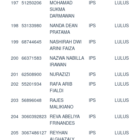
197
51250206
MOHAMAD
IPS
LULUS
SUKMA
DARMAWAN
198
53133980
NANDA DEAN
IPS
LULUS
PRATAMA
199
68744645
NASHIRAH DWI
IPS
LULUS
ARINI FAIZA
200
66371583
NAZWA NABILLA
IPS
LULUS
IRAWAN
201
62508900
NURAZIZI
IPS
LULUS
202
55201934
RAFA ARIB
IPS
LULUS
FIALDI
203
56896048
RAJES
IPS
LULUS
MALIKIANO
204
3060392823
REVA ABELIYA
IPS
LULUS
FRINANDES
205
3067486127
REYHAN
IPS
LULUS
ALGHAZALY