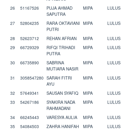
26
51167526
PUJA AHMAD
MIPA
LULUS
SAPUTRA
27
52804235
RARA OKTAVIANI
MIPA
LULUS
PUTRI
28
52623712
REHAN AFRIAN
MIPA
LULUS
29
66729329
RIFQI TRIHADI
MIPA
LULUS
PUTRA
30
66735890
SABRINA
MIPA
LULUS
MUTIARA NASIR
31
3058547280
SARAH FITRI
MIPA
LULUS
AYU
32
57649341
SAUSAN SYAFIQ
MIPA
LULUS
33
54267186
SYAKIRA NADA
MIPA
LULUS
RAHMADANI
34
66245443
VARESYA AULIA
MIPA
LULUS
35
54084503
ZAHRA HANIFAH
MIPA
LULUS