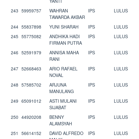
YANTI
243
59959757
WAHRAN
IPS
LULUS
TAWARDA AKBAR
244
55837898
YUNI SHARAH
IPS
LULUS
245
55775082
ANDHIKA HADI
IPS
LULUS
FIRMAN PUTRA
246
52591979
ANNISA MAHA
IPS
LULUS
RANI
247
52668463
ARIO RAFAEL
IPS
LULUS
NOVAL
248
57585702
ARJUNA
IPS
LULUS
MANULANG
249
65091012
ASTI MULANI
IPS
LULUS
SIJABAT
250
44920208
BENNY
IPS
LULUS
ALAMSYAH
251
56614152
DAVID ALFREDO
IPS
LULUS