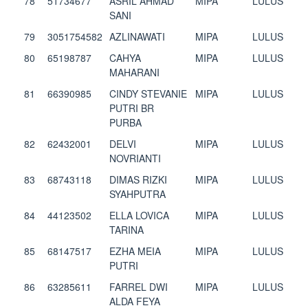
78
51734677
ASRIL AHMAD
MIPA
LULUS
SANI
79
3051754582
AZLINAWATI
MIPA
LULUS
80
65198787
CAHYA
MIPA
LULUS
MAHARANI
81
66390985
CINDY STEVANIE
MIPA
LULUS
PUTRI BR
PURBA
82
62432001
DELVI
MIPA
LULUS
NOVRIANTI
83
68743118
DIMAS RIZKI
MIPA
LULUS
SYAHPUTRA
84
44123502
ELLA LOVICA
MIPA
LULUS
TARINA
85
68147517
EZHA MEIA
MIPA
LULUS
PUTRI
86
63285611
FARREL DWI
MIPA
LULUS
ALDA FEYA