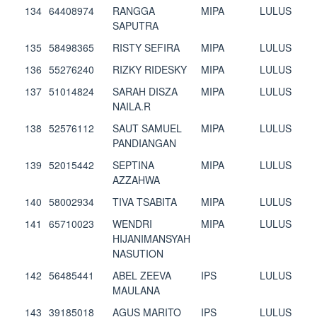
134
64408974
RANGGA
MIPA
LULUS
SAPUTRA
135
58498365
RISTY SEFIRA
MIPA
LULUS
136
55276240
RIZKY RIDESKY
MIPA
LULUS
137
51014824
SARAH DISZA
MIPA
LULUS
NAILA.R
138
52576112
SAUT SAMUEL
MIPA
LULUS
PANDIANGAN
139
52015442
SEPTINA
MIPA
LULUS
AZZAHWA
140
58002934
TIVA TSABITA
MIPA
LULUS
141
65710023
WENDRI
MIPA
LULUS
HIJANIMANSYAH
NASUTION
142
56485441
ABEL ZEEVA
IPS
LULUS
MAULANA
143
39185018
AGUS MARITO
IPS
LULUS