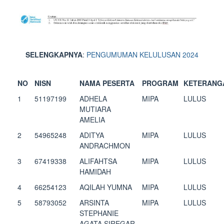
SELENGKAPNYA
:
PENGUMUMAN KELULUSAN 2024
NO
NISN
NAMA PESERTA
PROGRAM
KETERANG
1
51197199
ADHELA
MIPA
LULUS
MUTIARA
AMELIA
2
54965248
ADITYA
MIPA
LULUS
ANDRACHMON
3
67419338
ALIFAHTSA
MIPA
LULUS
HAMIDAH
4
66254123
AQILAH YUMNA
MIPA
LULUS
5
58793052
ARSINTA
MIPA
LULUS
STEPHANIE
AGATA SIREGAR