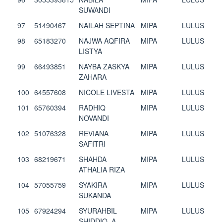
SUWANDI
97
51490467
NAILAH SEPTINA
MIPA
LULUS
98
65183270
NAJWA AQFIRA
MIPA
LULUS
LISTYA
99
66493851
NAYBA ZASKYA
MIPA
LULUS
ZAHARA
100
64557608
NICOLE LIVESTA
MIPA
LULUS
101
65760394
RADHIQ
MIPA
LULUS
NOVANDI
102
51076328
REVIANA
MIPA
LULUS
SAFITRI
103
68219671
SHAHDA
MIPA
LULUS
ATHALIA RIZA
104
57055759
SYAKIRA
MIPA
LULUS
SUKANDA
105
67924294
SYURAHBIL
MIPA
LULUS
SHIDDIQ. A