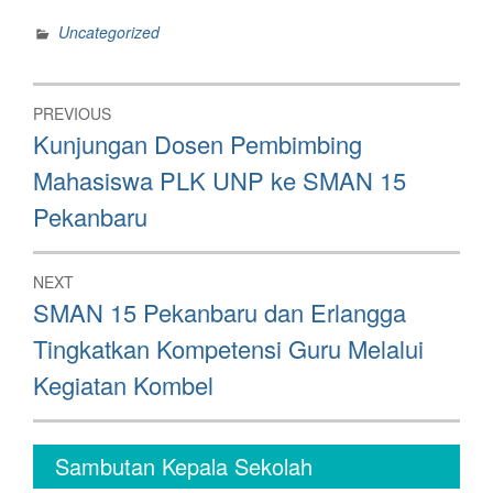
Uncategorized
Post
PREVIOUS
navigation
Previous
Kunjungan Dosen Pembimbing
post:
Mahasiswa PLK UNP ke SMAN 15
Pekanbaru
NEXT
Next
SMAN 15 Pekanbaru dan Erlangga
post:
Tingkatkan Kompetensi Guru Melalui
Kegiatan Kombel
Sambutan Kepala Sekolah