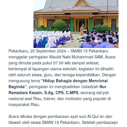
Pekanbaru, 20 September 2024 – SMAN 15 Pekanbaru
menggelar peringatan Maulid Nabi Muhammad SAW. Acara
yang dimulai pada pukul 07.00 wib sampai selesai,
bertempat di lapangan utama sekolah, kegiatan ini dihadiri
oleh seluruh siswa, guru, dan tenaga kependidikan. Dengan
mengusung tema
“Hidup Bahagia dengan Mencintai
Baginda”
, peringatan ini menghadirkan Ustadzah
Nur
Ramadara Kazain, S.Ag, CPS, C.MPS
, seorang dai’yah
nasional asal Riau, trainer, dan motivator yang populer di
masyarakat Riau.
Acara dibuka dengan pembacaan ayat suci Al-Qur’an dan
tilawah oleh siswa SMAN 15 Pekanbaru. Setelah pembacaan