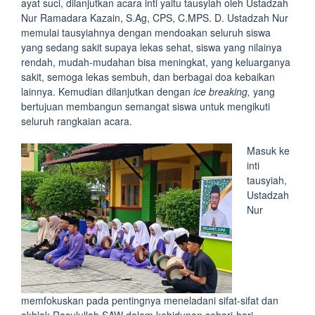
ayat suci, dilanjutkan acara inti yaitu tausyiah oleh Ustadzah
Nur Ramadara Kazain, S.Ag, CPS, C.MPS. D. Ustadzah Nur
memulai tausyiahnya dengan mendoakan seluruh siswa
yang sedang sakit supaya lekas sehat, siswa yang nilainya
rendah, mudah-mudahan bisa meningkat, yang keluarganya
sakit, semoga lekas sembuh, dan berbagai doa kebaikan
lainnya. Kemudian dilanjutkan dengan
ice breaking,
yang
bertujuan membangun semangat siswa untuk mengikuti
seluruh rangkaian acara.
Masuk ke
inti
tausyiah,
Ustadzah
Nur
memfokuskan pada pentingnya meneladani sifat-sifat dan