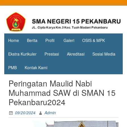
Skip
to
Jl. Cipta
SMA
content
Karya
Negeri 15
KM.3, Kec.
Tuah
Pekanbaru
Madani,
Home
Berita
Profil
Galeri
OSIS & MPK
Kota
Pekanbaru
Ekstra Kurikuler
Prestasi
Akreditasi
Sosial Media
PMB
Kontak Kami
Peringatan Maulid Nabi
Muhammad SAW di SMAN 15
Pekanbaru2024
09/20/2024
Admin