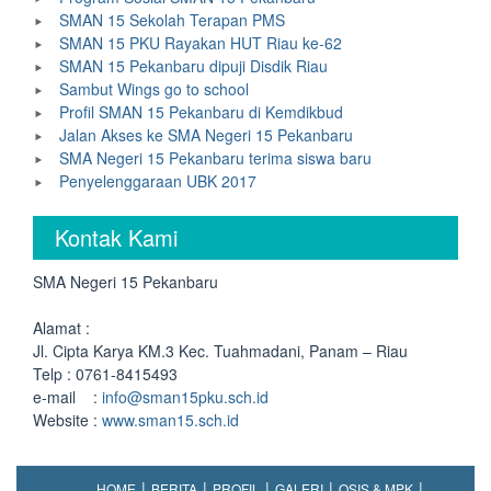
SMAN 15 Sekolah Terapan PMS
SMAN 15 PKU Rayakan HUT Riau ke-62
SMAN 15 Pekanbaru dipuji Disdik Riau
Sambut Wings go to school
Profil SMAN 15 Pekanbaru di Kemdikbud
Jalan Akses ke SMA Negeri 15 Pekanbaru
SMA Negeri 15 Pekanbaru terima siswa baru
Penyelenggaraan UBK 2017
Kontak Kami
SMA Negeri 15 Pekanbaru
Alamat :
Jl. Cipta Karya KM.3 Kec. Tuahmadani, Panam – Riau
Telp : 0761-8415493
e-mail :
info@sman15pku.sch.id
Website :
www.sman15.sch.id
HOME
BERITA
PROFIL
GALERI
OSIS & MPK