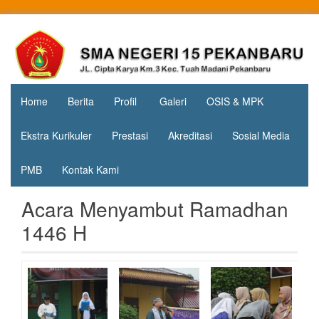
Skip
to
Jl. Cipta
SMA
content
Karya
Negeri 15
KM.3, Kec.
Tuah
Pekanbaru
Madani,
Home
Berita
Profil
Galeri
OSIS & MPK
Kota
Pekanbaru
Ekstra Kurikuler
Prestasi
Akreditasi
Sosial Media
PMB
Kontak Kami
Acara Menyambut Ramadhan
1446 H