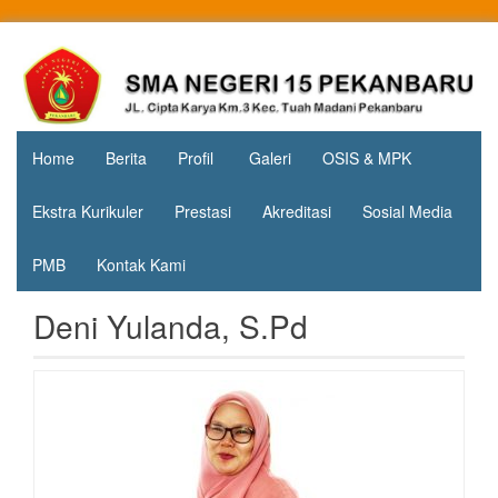
Skip
to
Jl. Cipta
SMA
content
Karya
Negeri 15
KM.3, Kec.
Tuah
Pekanbaru
Madani,
Home
Berita
Profil
Galeri
OSIS & MPK
Kota
Pekanbaru
Ekstra Kurikuler
Prestasi
Akreditasi
Sosial Media
PMB
Kontak Kami
Deni Yulanda, S.Pd