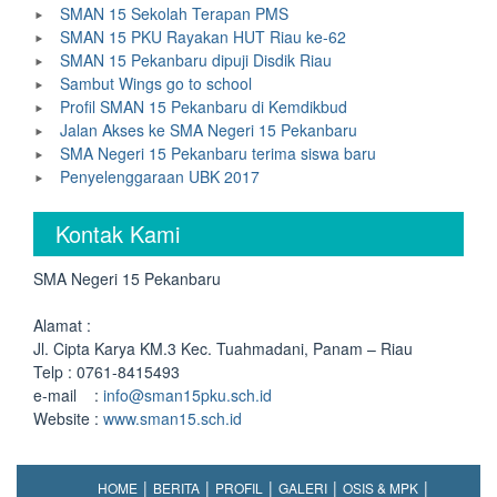
SMAN 15 Sekolah Terapan PMS
SMAN 15 PKU Rayakan HUT Riau ke-62
SMAN 15 Pekanbaru dipuji Disdik Riau
Sambut Wings go to school
Profil SMAN 15 Pekanbaru di Kemdikbud
Jalan Akses ke SMA Negeri 15 Pekanbaru
SMA Negeri 15 Pekanbaru terima siswa baru
Penyelenggaraan UBK 2017
Kontak Kami
SMA Negeri 15 Pekanbaru
Alamat :
Jl. Cipta Karya KM.3 Kec. Tuahmadani, Panam – Riau
Telp : 0761-8415493
e-mail :
info@sman15pku.sch.id
Website :
www.sman15.sch.id
HOME
BERITA
PROFIL
GALERI
OSIS & MPK