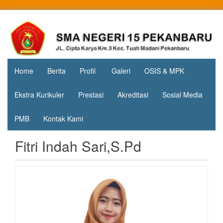
Skip
to
Jl. Cipta
SMA
content
Karya
Negeri 15
KM.3, Kec.
Tuah
Pekanbaru
Madani,
Home
Berita
Profil
Galeri
OSIS & MPK
Kota
Pekanbaru
Ekstra Kurikuler
Prestasi
Akreditasi
Sosial Media
PMB
Kontak Kami
Fitri Indah Sari,S.Pd