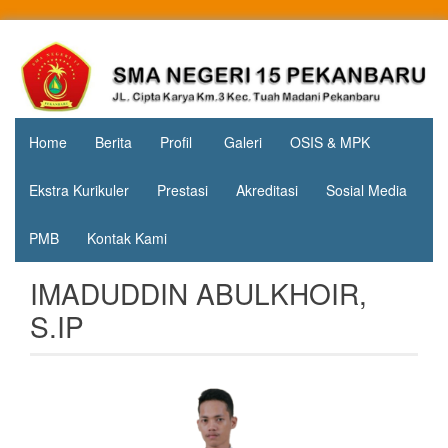
Skip
to
Jl. Cipta
SMA
content
Karya
Negeri 15
KM.3, Kec.
Tuah
Pekanbaru
Madani,
Home
Berita
Profil
Galeri
OSIS & MPK
Kota
Pekanbaru
Ekstra Kurikuler
Prestasi
Akreditasi
Sosial Media
PMB
Kontak Kami
IMADUDDIN ABULKHOIR,
S.IP