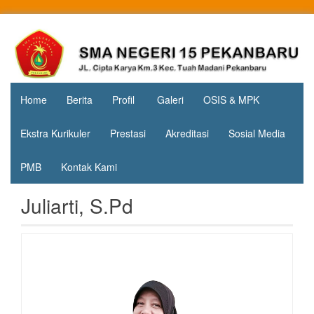
Skip
to
Jl. Cipta
SMA
content
Karya
Negeri 15
KM.3, Kec.
Tuah
Pekanbaru
Madani,
Home
Berita
Profil
Galeri
OSIS & MPK
Kota
Pekanbaru
Ekstra Kurikuler
Prestasi
Akreditasi
Sosial Media
PMB
Kontak Kami
Juliarti, S.Pd