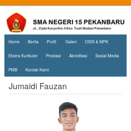
Skip
to
Jl. Cipta
SMA
content
Karya
Negeri 15
KM.3, Kec.
Tuah
Pekanbaru
Madani,
Home
Berita
Profil
Galeri
OSIS & MPK
Kota
Pekanbaru
Ekstra Kurikuler
Prestasi
Akreditasi
Sosial Media
PMB
Kontak Kami
Jumaidi Fauzan