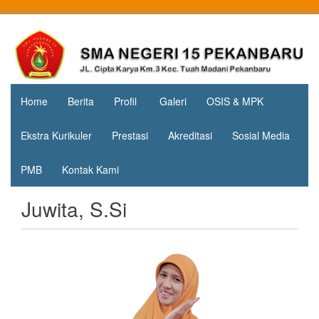
Skip
to
Jl. Cipta
SMA
content
Karya
Negeri 15
KM.3, Kec.
Tuah
Pekanbaru
Madani,
Home
Berita
Profil
Galeri
OSIS & MPK
Kota
Pekanbaru
Ekstra Kurikuler
Prestasi
Akreditasi
Sosial Media
PMB
Kontak Kami
Juwita, S.Si