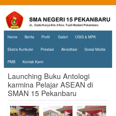
Skip
to
Jl. Cipta
SMA
content
Karya
Negeri 15
KM.3, Kec.
Tuah
Pekanbaru
Madani,
Home
Berita
Profil
Galeri
OSIS & MPK
Kota
Pekanbaru
Ekstra Kurikuler
Prestasi
Akreditasi
Sosial Media
PMB
Kontak Kami
Launching Buku Antologi
karmina Pelajar ASEAN di
SMAN 15 Pekanbaru