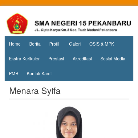
Skip
to
Jl. Cipta
SMA
content
Karya
Negeri 15
KM.3, Kec.
Tuah
Pekanbaru
Madani,
Home
Berita
Profil
Galeri
OSIS & MPK
Kota
Pekanbaru
Ekstra Kurikuler
Prestasi
Akreditasi
Sosial Media
PMB
Kontak Kami
Menara Syifa