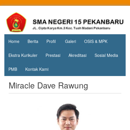
Skip
to
Jl. Cipta
SMA
content
Karya
Negeri 15
KM.3, Kec.
Tuah
Pekanbaru
Madani,
Home
Berita
Profil
Galeri
OSIS & MPK
Kota
Pekanbaru
Ekstra Kurikuler
Prestasi
Akreditasi
Sosial Media
PMB
Kontak Kami
Miracle Dave Rawung