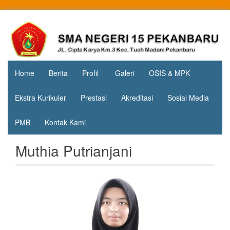
Skip
to
Jl. Cipta
SMA
content
Karya
Negeri 15
KM.3, Kec.
Tuah
Pekanbaru
Madani,
Home
Berita
Profil
Galeri
OSIS & MPK
Kota
Pekanbaru
Ekstra Kurikuler
Prestasi
Akreditasi
Sosial Media
PMB
Kontak Kami
Muthia Putrianjani