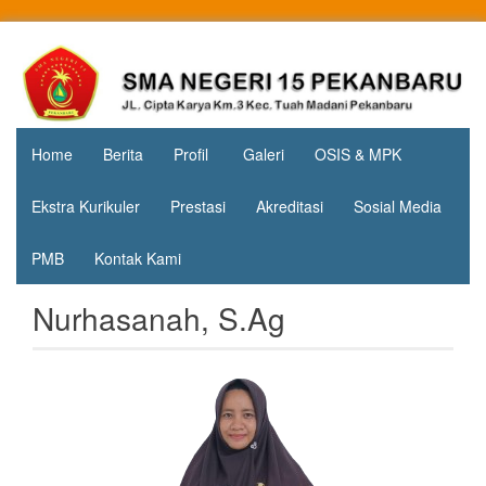
Skip
to
Jl. Cipta
SMA
content
Karya
Negeri 15
KM.3, Kec.
Tuah
Pekanbaru
Madani,
Home
Berita
Profil
Galeri
OSIS & MPK
Kota
Pekanbaru
Ekstra Kurikuler
Prestasi
Akreditasi
Sosial Media
PMB
Kontak Kami
Nurhasanah, S.Ag