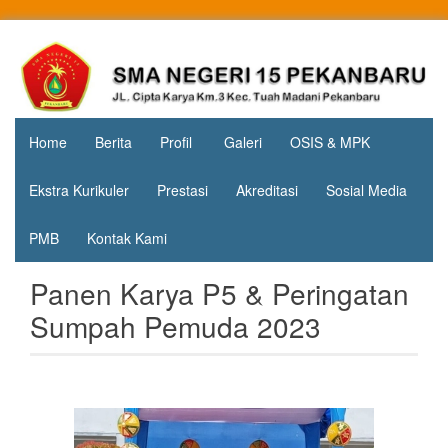
Skip
to
Jl. Cipta
SMA
content
Karya
Negeri 15
KM.3, Kec.
Tuah
Pekanbaru
Madani,
Home
Berita
Profil
Galeri
OSIS & MPK
Kota
Pekanbaru
Ekstra Kurikuler
Prestasi
Akreditasi
Sosial Media
PMB
Kontak Kami
Panen Karya P5 & Peringatan
Sumpah Pemuda 2023