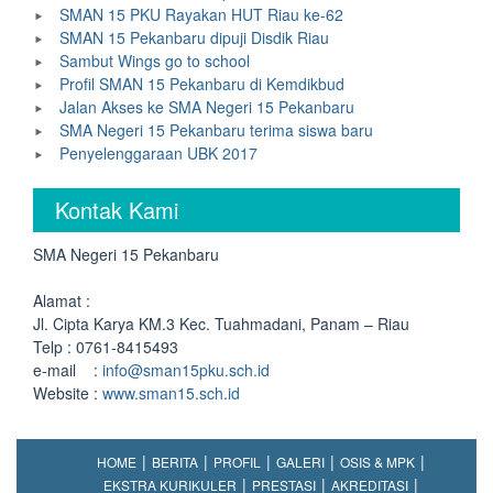
SMAN 15 PKU Rayakan HUT Riau ke-62
SMAN 15 Pekanbaru dipuji Disdik Riau
Sambut Wings go to school
Profil SMAN 15 Pekanbaru di Kemdikbud
Jalan Akses ke SMA Negeri 15 Pekanbaru
SMA Negeri 15 Pekanbaru terima siswa baru
Penyelenggaraan UBK 2017
Kontak Kami
SMA Negeri 15 Pekanbaru
Alamat :
Jl. Cipta Karya KM.3 Kec. Tuahmadani, Panam – Riau
Telp : 0761-8415493
e-mail :
info@sman15pku.sch.id
Website :
www.sman15.sch.id
HOME
BERITA
PROFIL
GALERI
OSIS & MPK
EKSTRA KURIKULER
PRESTASI
AKREDITASI