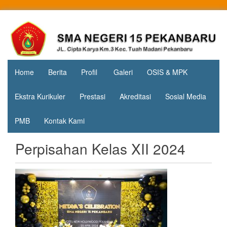
Skip
to
Jl. Cipta
SMA
content
Karya
Negeri 15
KM.3, Kec.
Tuah
Pekanbaru
Madani,
Home
Berita
Profil
Galeri
OSIS & MPK
Kota
Pekanbaru
Ekstra Kurikuler
Prestasi
Akreditasi
Sosial Media
PMB
Kontak Kami
Perpisahan Kelas XII 2024