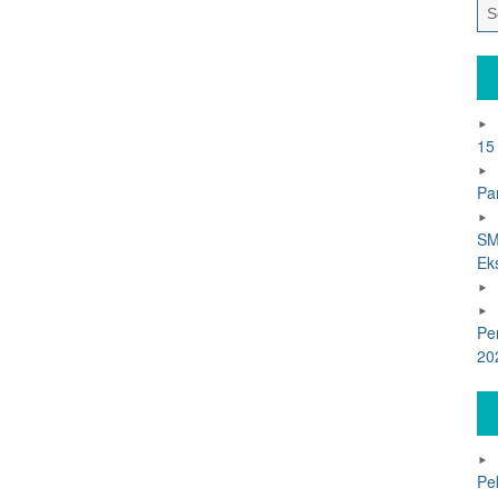
15
Pa
SM
Ek
Pe
20
Pe