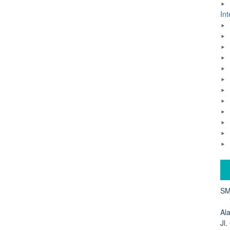
Int
SM
Al
Jl