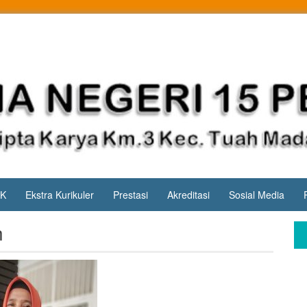
PK
Ekstra Kurikuler
Prestasi
Akreditasi
Sosial Media
h