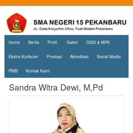
Skip
to
Jl. Cipta
SMA
content
Karya
Negeri 15
KM.3, Kec.
Tuah
Pekanbaru
Madani,
Home
Berita
Profil
Galeri
OSIS & MPK
Kota
Pekanbaru
Ekstra Kurikuler
Prestasi
Akreditasi
Sosial Media
PMB
Kontak Kami
Sandra Witra Dewi, M,Pd