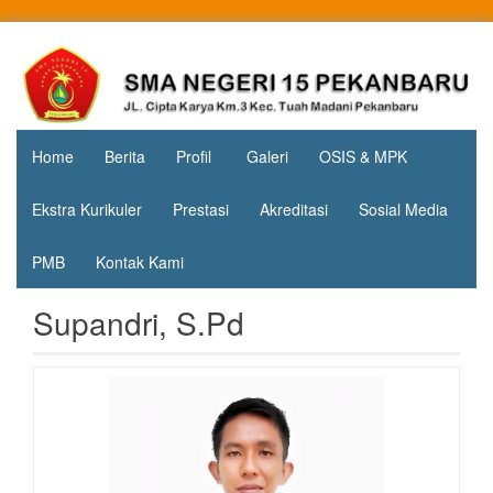
Skip
to
Jl. Cipta
SMA
content
Karya
Negeri 15
KM.3, Kec.
Tuah
Pekanbaru
Madani,
Home
Berita
Profil
Galeri
OSIS & MPK
Kota
Pekanbaru
Ekstra Kurikuler
Prestasi
Akreditasi
Sosial Media
PMB
Kontak Kami
Supandri, S.Pd