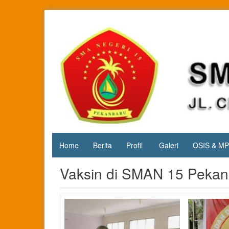
Skip
to
content
Jl. Cipta
SMA
Karya
Negeri 15
KM.3, Kec.
Tuah
Pekanbaru
Madani,
Kota
Pekanbaru
Home
Berita
Profil
Galeri
OSIS & M
Vaksin di SMAN 15 Pekan