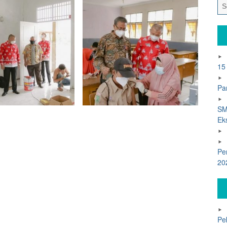
15
Pa
SM
Ek
Pe
20
Pe