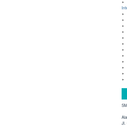
Int
SM
Al
Jl