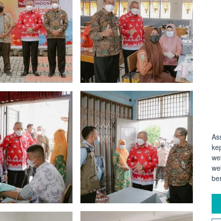
As
ke
we
we
be