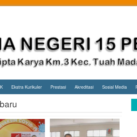
PK
Ekstra Kurikuler
Prestasi
Akreditasi
Sosial Media
baru