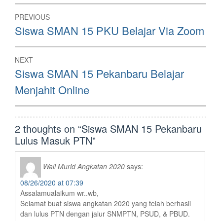
Post
PREVIOUS
navigation
Previous
Siswa SMAN 15 PKU Belajar Via Zoom
post:
NEXT
Next
Siswa SMAN 15 Pekanbaru Belajar
post:
Menjahit Online
2 thoughts on “
Siswa SMAN 15 Pekanbaru
Lulus Masuk PTN
”
Wali Murid Angkatan 2020
says:
08/26/2020 at 07:39
Assalamualaikum wr..wb,
Selamat buat siswa angkatan 2020 yang telah berhasil
dan lulus PTN dengan jalur SNMPTN, PSUD, & PBUD.