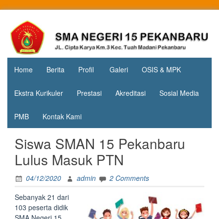
Skip
to
Jl. Cipta
SMA
content
Karya
Negeri 15
KM.3, Kec.
Tuah
Pekanbaru
Madani,
Home
Berita
Profil
Galeri
OSIS & MPK
Kota
Pekanbaru
Ekstra Kurikuler
Prestasi
Akreditasi
Sosial Media
PMB
Kontak Kami
Siswa SMAN 15 Pekanbaru
Lulus Masuk PTN
04/12/2020
admin
2 Comments
Sebanyak 21 dari
103 peserta didik
SMA Negeri 15