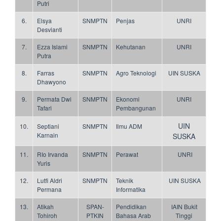
Putri
6.
Elsya
SNMPTN
Penjas
UNRI
Desvianti
7.
Ezza Islami
SNMPTN
Kehutanan
UNRI
Putra
8.
Farras
SNMPTN
Agro Teknologi
UIN SUSKA
Dhawyono
9.
Permata Dwi
SNMPTN
Ekonomi
UNRI
Tafari
Pembangunan
UIN
10.
Septiani
SNMPTN
Ilmu ADM
Karnain
SUSKA
11.
RIo Irvanda
SNMPTN
Perawat
UNRI
Yuris
12.
Lutfi Aldri
SNMPTN
Teknik
UIN SUSKA
Permana
Informatika
13.
Atikah
SPAN-
Pendidikan
IAIN Bukit
Tohiroh
PTKIN
Bahasa Arab
Tinggi