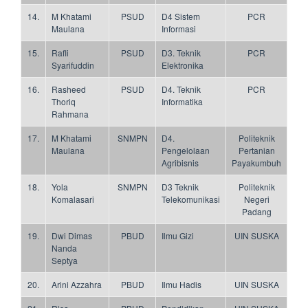
14.
M Khatami
PSUD
D4 Sistem
PCR
Maulana
Informasi
15.
Rafli
PSUD
D3. Teknik
PCR
Syarifuddin
Elektronika
16.
Rasheed
PSUD
D4. Teknik
PCR
Thoriq
Informatika
Rahmana
17.
M Khatami
SNMPN
D4.
Politeknik
Maulana
Pengelolaan
Pertanian
Agribisnis
Payakumbuh
18.
Yola
SNMPN
D3 Teknik
Politeknik
Komalasari
Telekomunikasi
Negeri
Padang
19.
Dwi Dimas
PBUD
Ilmu Gizi
UIN SUSKA
Nanda
Septya
20.
Arini Azzahra
PBUD
Ilmu Hadis
UIN SUSKA