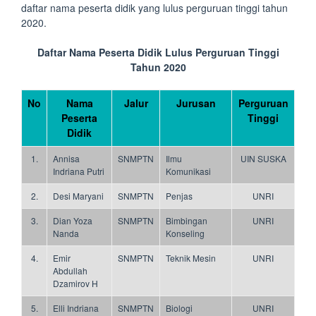
daftar nama peserta didik yang lulus perguruan tinggi tahun
2020.
Daftar Nama Peserta Didik Lulus Perguruan Tinggi
Tahun 2020
No
Nama
Jalur
Jurusan
Perguruan
Peserta
Tinggi
Didik
1.
Annisa
SNMPTN
Ilmu
UIN SUSKA
Indriana Putri
Komunikasi
2.
Desi Maryani
SNMPTN
Penjas
UNRI
3.
Dian Yoza
SNMPTN
Bimbingan
UNRI
Nanda
Konseling
4.
Emir
SNMPTN
Teknik Mesin
UNRI
Abdullah
Dzamirov H
5.
Elli Indriana
SNMPTN
Biologi
UNRI