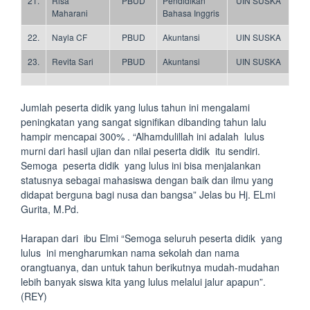
21.
Risa
PBUD
Pendidikan
UIN SUSKA
Maharani
Bahasa Inggris
22.
Nayla CF
PBUD
Akuntansi
UIN SUSKA
23.
Revita Sari
PBUD
Akuntansi
UIN SUSKA
Jumlah peserta didik yang lulus tahun ini mengalami
peningkatan yang sangat signifikan dibanding tahun lalu
hampir mencapai 300% . “Alhamdulillah ini adalah lulus
murni dari hasil ujian dan nilai peserta didik itu sendiri.
Semoga peserta didik yang lulus ini bisa menjalankan
statusnya sebagai mahasiswa dengan baik dan ilmu yang
didapat berguna bagi nusa dan bangsa” Jelas bu Hj. ELmi
Gurita, M.Pd.
Harapan dari ibu Elmi “Semoga seluruh peserta didik yang
lulus ini mengharumkan nama sekolah dan nama
orangtuanya, dan untuk tahun berikutnya mudah-mudahan
lebih banyak siswa kita yang lulus melalui jalur apapun”.
(REY)