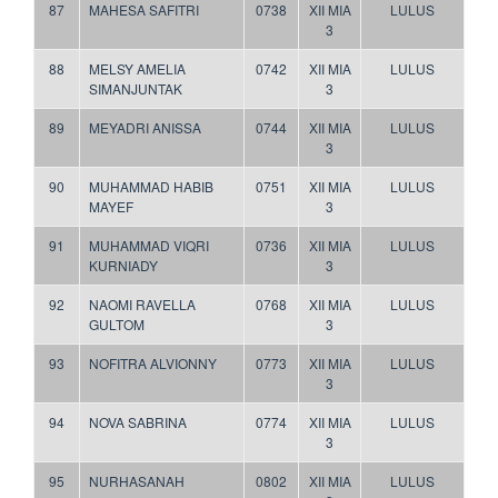
87
MAHESA SAFITRI
0738
XII MIA
LULUS
3
88
MELSY AMELIA
0742
XII MIA
LULUS
SIMANJUNTAK
3
89
MEYADRI ANISSA
0744
XII MIA
LULUS
3
90
MUHAMMAD HABIB
0751
XII MIA
LULUS
MAYEF
3
91
MUHAMMAD VIQRI
0736
XII MIA
LULUS
KURNIADY
3
92
NAOMI RAVELLA
0768
XII MIA
LULUS
GULTOM
3
93
NOFITRA ALVIONNY
0773
XII MIA
LULUS
3
94
NOVA SABRINA
0774
XII MIA
LULUS
3
95
NURHASANAH
0802
XII MIA
LULUS