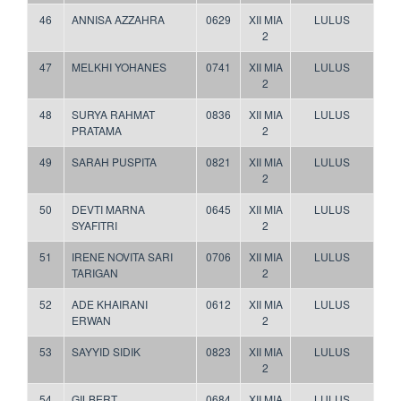
46
ANNISA AZZAHRA
0629
XII MIA
LULUS
2
47
MELKHI YOHANES
0741
XII MIA
LULUS
2
48
SURYA RAHMAT
0836
XII MIA
LULUS
PRATAMA
2
49
SARAH PUSPITA
0821
XII MIA
LULUS
2
50
DEVTI MARNA
0645
XII MIA
LULUS
SYAFITRI
2
51
IRENE NOVITA SARI
0706
XII MIA
LULUS
TARIGAN
2
52
ADE KHAIRANI
0612
XII MIA
LULUS
ERWAN
2
53
SAYYID SIDIK
0823
XII MIA
LULUS
2
54
GILBERT
0684
XII MIA
LULUS