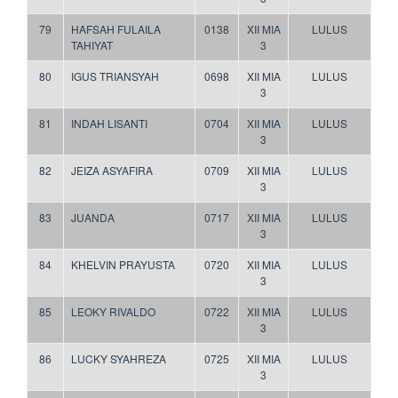
79
HAFSAH FULAILA
0138
XII MIA
LULUS
TAHIYAT
3
80
IGUS TRIANSYAH
0698
XII MIA
LULUS
3
81
INDAH LISANTI
0704
XII MIA
LULUS
3
82
JEIZA ASYAFIRA
0709
XII MIA
LULUS
3
83
JUANDA
0717
XII MIA
LULUS
3
84
KHELVIN PRAYUSTA
0720
XII MIA
LULUS
3
85
LEOKY RIVALDO
0722
XII MIA
LULUS
3
86
LUCKY SYAHREZA
0725
XII MIA
LULUS
3