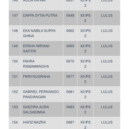
2
147
DAFFA DYTIA PUTRA
0648
XII IPS
LULUS
2
148
EKA NABILA SURYA
0662
XII IPS
LULUS
GHINA
2
149
ERSHA WIRIANI
0665
XII IPS
LULUS
SAFITRI
2
150
FAHRA
0670
XII IPS
LULUS
RISMAWANDHA
2
151
FIKRI NUGRAHA
0677
XII IPS
LULUS
2
152
GABRIEL PERNANDO
0681
XII IPS
LULUS
PANDIANGAN
2
153
GHEFIRA AURA
0683
XII IPS
LULUS
SALSADINNA
2
154
HAFIZ MAZRA
0687
XII IPS
LULUS
2