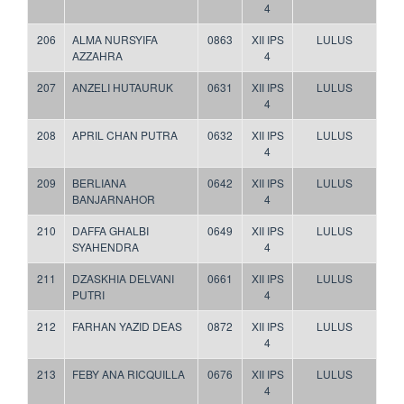
4
206
ALMA NURSYIFA
0863
XII IPS
LULUS
AZZAHRA
4
207
ANZELI HUTAURUK
0631
XII IPS
LULUS
4
208
APRIL CHAN PUTRA
0632
XII IPS
LULUS
4
209
BERLIANA
0642
XII IPS
LULUS
BANJARNAHOR
4
210
DAFFA GHALBI
0649
XII IPS
LULUS
SYAHENDRA
4
211
DZASKHIA DELVANI
0661
XII IPS
LULUS
PUTRI
4
212
FARHAN YAZID DEAS
0872
XII IPS
LULUS
4
213
FEBY ANA RICQUILLA
0676
XII IPS
LULUS
4