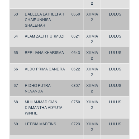
2
63
DALEELA LATHEEFAH
0650
XII MIA
LULUS
CHAIRUNNISA
2
SHALEHAH
64
ALAM ZALFI HURMUZI
0621
XII MIA
LULUS
2
65
BERLIANA KHARISMA
0643
XII MIA
LULUS
2
66
ALDO PRIMA CANDRA
0622
XII MIA
LULUS
2
67
RIDHO PUTRA
0807
XII MIA
LULUS
NOVANDA
2
68
MUHAMMAD GIAN
0750
XII MIA
LULUS
DIAMANTHA ADYUTA
2
WINFIE
69
LETISIA MARTINS
0723
XII MIA
LULUS
2