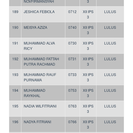
NOVFIRMANSYAH
3
189
JESHICA FEBIOLA
0712
XII IPS
LULUS
3
190
MEISYA AZIZA
0740
XII IPS
LULUS
3
191
MUHAMMAD ALVA
0730
XII IPS
LULUS
RICY
3
192
MUHAMMAD FATTAH
0731
XII IPS
LULUS
PUTRA RACHMAD
3
193
MUHAMMAD RAUF
0733
XII IPS
LULUS
PURNAMA
3
194
MUHAMMAD
0753
XII IPS
LULUS
RAYKHAL
3
195
NADIA WILFITRIANI
0763
XII IPS
LULUS
3
196
NADYA FITRIANI
0766
XII IPS
LULUS
3