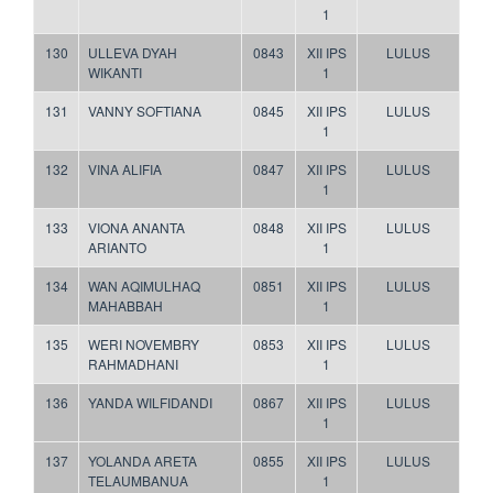
1
130
ULLEVA DYAH
0843
XII IPS
LULUS
WIKANTI
1
131
VANNY SOFTIANA
0845
XII IPS
LULUS
1
132
VINA ALIFIA
0847
XII IPS
LULUS
1
133
VIONA ANANTA
0848
XII IPS
LULUS
ARIANTO
1
134
WAN AQIMULHAQ
0851
XII IPS
LULUS
MAHABBAH
1
135
WERI NOVEMBRY
0853
XII IPS
LULUS
RAHMADHANI
1
136
YANDA WILFIDANDI
0867
XII IPS
LULUS
1
137
YOLANDA ARETA
0855
XII IPS
LULUS
TELAUMBANUA
1