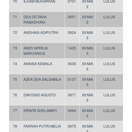
70
ILHAM MUHARFAN
0701
XII MIA
LULUS
2
71
DEA OCTAVIA
0651
XII MIA
LULUS
RAMADHANI
2
72
ANDHIKA ADIPUTRA
0624
XII MIA
LULUS
3
73
ANDY APRILIA
1425
XII MIA
LULUS
MARCARIUS
3
74
ANNISA KEMALA
0630
XII MIA
LULUS
3
75
AZKA DEA SALSABILA
0137
XII MIA
LULUS
3
76
DWI DIGO AGUSTO
0871
XII MIA
LULUS
3
77
ERNITA SHELAWATI
0664
XII MIA
LULUS
3
78
FARRAH PUTRI MELIA
0675
XII MIA
LULUS
3