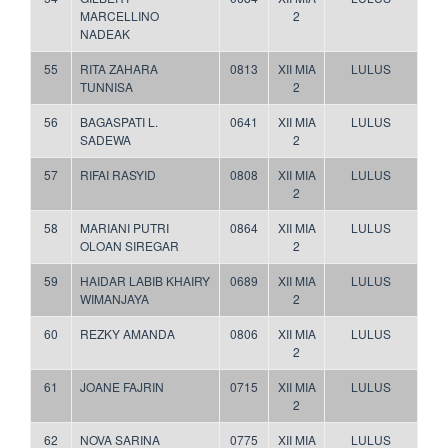
MARCELLINO
2
NADEAK
55
RITA ZAHARA
0813
XII MIA
LULUS
TUNNISA
2
56
BAGASPATI L.
0641
XII MIA
LULUS
SADEWA
2
57
RIFAI RASYID
0808
XII MIA
LULUS
2
58
MARIANI PUTRI
0864
XII MIA
LULUS
OLOAN SIREGAR
2
59
HAIDAR LABIB KHAIRY
0689
XII MIA
LULUS
WIMANJAYA
2
60
REZKY AMANDA
0806
XII MIA
LULUS
2
61
JOANE FAJRIN
0715
XII MIA
LULUS
2
62
NOVA SARINA
0775
XII MIA
LULUS