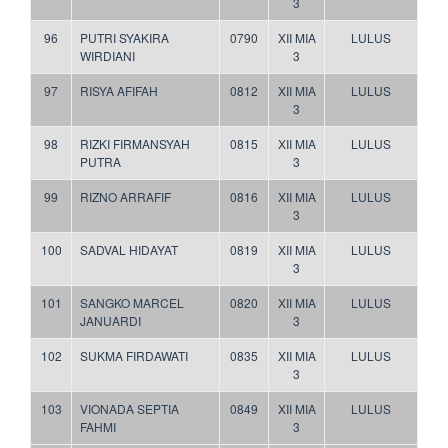
3
96
PUTRI SYAKIRA
0790
XII MIA
LULUS
WIRDIANI
3
97
RISYA AFIFAH
0812
XII MIA
LULUS
3
98
RIZKI FIRMANSYAH
0815
XII MIA
LULUS
PUTRA
3
99
RIZNO ARRAFIF
0816
XII MIA
LULUS
3
100
SADVAL HIDAYAT
0819
XII MIA
LULUS
3
101
SANGKO MARCEL
0820
XII MIA
LULUS
JANUARDI
3
102
SUKMA FIRDAWATI
0835
XII MIA
LULUS
3
103
VIONADA SEPTIA
0849
XII MIA
LULUS
FAHMI
3