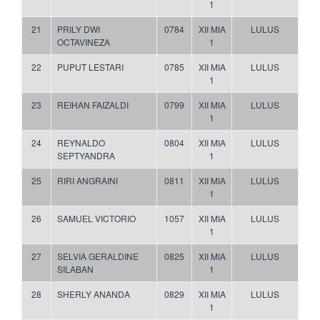
1
21
PRILY DWI
0784
XII MIA
LULUS
OCTAVINEZA
1
22
PUPUT LESTARI
0785
XII MIA
LULUS
1
23
REIHAN FAIZALDI
0799
XII MIA
LULUS
1
24
REYNALDO
0804
XII MIA
LULUS
SEPTYANDRA
1
25
RIRI ANGRAINI
0811
XII MIA
LULUS
1
26
SAMUEL VICTORIO
1057
XII MIA
LULUS
1
27
SELVIA GERALDINE
0825
XII MIA
LULUS
SILABAN
1
28
SHERLY ANANDA
0829
XII MIA
LULUS
1