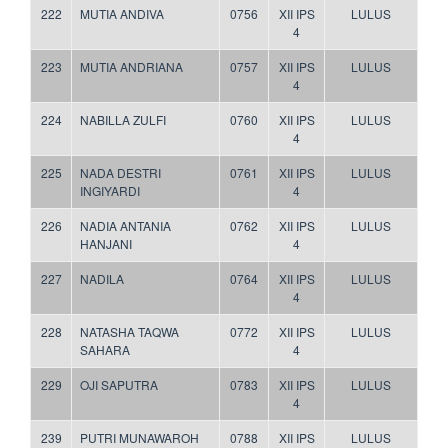
222
MUTIA ANDIVA
0756
XII IPS
LULUS
4
223
MUTIA ANDRIANA
0757
XII IPS
LULUS
4
224
NABILLA ZULFI
0760
XII IPS
LULUS
4
225
NADA DESTRI
0761
XII IPS
LULUS
INGIYARDI
4
226
NADIA ANTANIA
0762
XII IPS
LULUS
HANJANI
4
227
NADILA
0764
XII IPS
LULUS
4
228
NATASHA TAQWA
0772
XII IPS
LULUS
SAHARA
4
229
OJI SAPUTRA
0783
XII IPS
LULUS
4
239
PUTRI MUNAWAROH
0788
XII IPS
LULUS