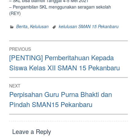
– SKL bisa diambil Tanggal 4-5 Mei 2021
– Pengambilan SKL menggunakan seragam sekolah
(REY)
Berita
,
Kelulusan
kelulusan SMAN 15 Pekanbaru
Post
PREVIOUS
navigation
Previous
[PENTING] Pemberitahuan Kepada
post:
Siswa Kelas XII SMAN 15 Pekanbaru
NEXT
Next
Perpisahan Guru Purna Bhakti dan
post:
Pindah SMAN15 Pekanbaru
Leave a Reply