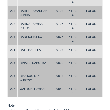
4
231
RAHEL RAMADHANI
0793
XII IPS
LULUS
ZONDA
4
232
RAHMAT ZAVIKA
0795
XII IPS
LULUS
PUTRA
4
233
RANI JOLISTIKA
0875
XII IPS
LULUS
4
234
RATU RAHILLA
0797
XII IPS
LULUS
4
235
RINALDI SAPUTRA
0809
XII IPS
LULUS
4
236
RIZA SUGISTY
0814
XII IPS
LULUS
WIBOWO
4
237
WAHYUNI HAVIZAH
0850
XII IPS
LULUS
4
Note :