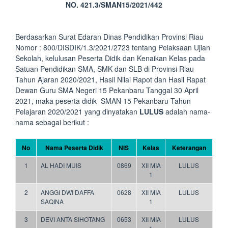
NO. 421.3/SMAN15/2021/442
Berdasarkan Surat Edaran Dinas Pendidikan Provinsi Riau
Nomor : 800/DISDIK/1.3/2021/2723 tentang Pelaksaan Ujian
Sekolah, kelulusan Peserta Didik dan Kenaikan Kelas pada
Satuan Pendidikan SMA, SMK dan SLB di Provinsi Riau
Tahun Ajaran 2020/2021, Hasil Nilai Rapot dan Hasil Rapat
Dewan Guru SMA Negeri 15 Pekanbaru Tanggal 30 April
2021, maka peserta didik SMAN 15 Pekanbaru Tahun
Pelajaran 2020/2021 yang dinyatakan
LULUS
adalah nama-
nama sebagai berikut :
No
Nama Peserta Didik
NIS
Kelas
Keterangan
1
AL HADI MUIS
0869
XII MIA
LULUS
1
2
ANGGI DWI DAFFA
0628
XII MIA
LULUS
SAQINA
1
3
DEVI ANTA SIHOTANG
0653
XII MIA
LULUS