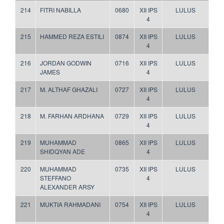
214
FITRI NABILLA
0680
XII IPS
LULUS
4
215
HAMMED REZA ESTILI
0874
XII IPS
LULUS
4
216
JORDAN GODWIN
0716
XII IPS
LULUS
JAMES
4
217
M. ALTHAF GHAZALI
0727
XII IPS
LULUS
4
218
M. FARHAN ARDHANA
0729
XII IPS
LULUS
4
219
MUHAMMAD
0865
XII IPS
LULUS
SHIDQYAN ADE
4
220
MUHAMMAD
0735
XII IPS
LULUS
STEFFANO
4
ALEXANDER ARSY
221
MUKTIA RAHMADANI
0754
XII IPS
LULUS
4