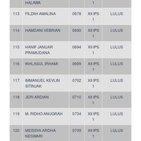
HALAWA
1
113
FILZAH AMALINA
0678
XII IPS
LULUS
1
114
HAMDANI VEBRIAN
0690
XII IPS
LULUS
1
115
HANIF JANUAR
0694
XII IPS
LULUS
PRAMUDANA
1
116
IKHLASUL IRHAMI
0699
XII IPS
LULUS
1
117
IMMANUEL KEVLIN
0702
XII IPS
LULUS
SITINJAK
1
118
JERI ARDIAN
0710
XII IPS
LULUS
1
119
M. RIDHO ANUGRAH
0734
XII IPS
LULUS
1
120
MEISSYA ARDHA
0739
XII IPS
LULUS
NESWARI
1