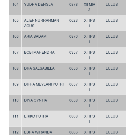
104
YUDHA DEFISLA
0878
XII MIA
LULUS
3
105
ALIEF NURRAHMAN
0623
XII IPS
LULUS
AGUS
1
106
ARIA SADAM
0870
XII IPS
LULUS
1
107
BOBI MAHENDRA
0357
XII IPS
LULUS
1
108
DIFA SALSABILLA
0656
XII IPS
LULUS
1
109
DIFHA MEYLANI PUTRI
0657
XII IPS
LULUS
1
110
DINA CYNTIA
0658
XII IPS
LULUS
1
111
ERIKO PUTRA
0868
XII IPS
LULUS
1
112
ESRA WIRANDA
0666
XII IPS
LULUS