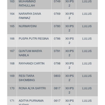
163
MUHAMMAD
0749
XII IPS
LULUS
FATHULLAH
2
164
NARARYA DAIVA
0769
XII IPS
LULUS
FAWWAZ
2
165
NURMAYDINI
0780
XII IPS
LULUS
2
166
PUSPA PUTRI REGINA
0786
XII IPS
LULUS
2
167
QUNTUM MAISYA
0791
XII IPS
LULUS
NABILA
2
168
RAYHANDI CARTIN
0798
XII IPS
LULUS
2
169
RESI TIARA
0803
XII IPS
LULUS
SIHOMBING
2
170
RONA ALYA SAFITRI
0817
XII IPS
LULUS
2
171
ADITYA PURNAMA
0617
XII IPS
LULUS
YUDHA
3