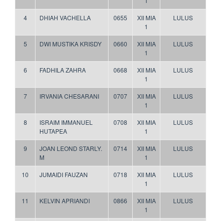
1
4
DHIAH VACHELLA
0655
XII MIA
LULUS
1
5
DWI MUSTIKA KRISDY
0660
XII MIA
LULUS
1
6
FADHILA ZAHRA
0668
XII MIA
LULUS
1
7
IRVANIA CHESARANI
0707
XII MIA
LULUS
1
8
ISRAIM IMMANUEL
0708
XII MIA
LULUS
HUTAPEA
1
9
JOAN LEOND STARLY.
0714
XII MIA
LULUS
M
1
10
JUMAIDI FAUZAN
0718
XII MIA
LULUS
1
11
KELVIN APRIANDI
0866
XII MIA
LULUS
1