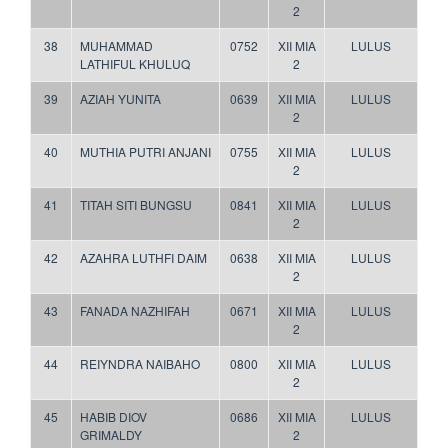
2
38
MUHAMMAD
0752
XII MIA
LULUS
LATHIFUL KHULUQ
2
39
AZIAH YUNITA
0639
XII MIA
LULUS
2
40
MUTHIA PUTRI ANJANI
0755
XII MIA
LULUS
2
41
TITAH SITI BUNGSU
0841
XII MIA
LULUS
2
42
AZAHRA LUTHFI DAIM
0638
XII MIA
LULUS
2
43
FANADA NAZHIFAH
0671
XII MIA
LULUS
2
44
REIYNDRA NAIBAHO
0800
XII MIA
LULUS
2
45
HABIB DIOV
0686
XII MIA
LULUS
GRIMALDY
2