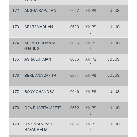
172
ANGGA SAPUTRA
0627
XII IPS
LULUS
3
173
ARI RAMADHAN
0633
XII IPS
LULUS
3
174
ARLAN SURANTA
0635
XII IPS
LULUS
GINTING
3
175
ASRA LUKMAN
0636
XII IPS
LULUS
3
176
BERLIANA ZAFITRI
0644
XII IPS
LULUS
3
177
BONY CHANDRA
0646
XII IPS
LULUS
3
178
DEA PUSPITA MARTA
0652
XII IPS
LULUS
3
179
DIVA NATASYAH
0857
XII IPS
LULUS
RAFAURELIA
3