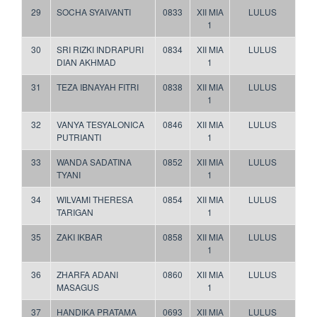
29
SOCHA SYAIVANTI
0833
XII MIA
LULUS
1
30
SRI RIZKI INDRAPURI
0834
XII MIA
LULUS
DIAN AKHMAD
1
31
TEZA IBNAYAH FITRI
0838
XII MIA
LULUS
1
32
VANYA TESYALONICA
0846
XII MIA
LULUS
PUTRIANTI
1
33
WANDA SADATINA
0852
XII MIA
LULUS
TYANI
1
34
WILVAMI THERESA
0854
XII MIA
LULUS
TARIGAN
1
35
ZAKI IKBAR
0858
XII MIA
LULUS
1
36
ZHARFA ADANI
0860
XII MIA
LULUS
MASAGUS
1
37
HANDIKA PRATAMA
0693
XII MIA
LULUS