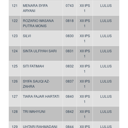
121
MENARA SYIFA
0743
XII IPS
LULUS
ARYANI
1
122
ROZARIO WASANA
0818
XII IPS
LULUS
PUTRA MONIS
1
123
SILVI
0830
XII IPS
LULUS
1
124
SINTA ULFIYAH SARI
0831
XII IPS
LULUS
1
125
SITI FATIMAH
0832
XII IPS
LULUS
1
126
SYIFA SAUQI AZ-
0837
XII IPS
LULUS
ZAHRA
1
127
TIARA FAJAR HARTATI
0840
XII IPS
LULUS
1
128
TRI WAHYUNI
0842
XII IPS
LULUS
1
129
UHTARI RAHMADANI
0844
XII IPS
LULUS