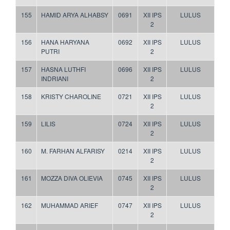
155
HAMID ARYA ALHABSY
0691
XII IPS
LULUS
2
156
HANA HARYANA
0692
XII IPS
LULUS
PUTRI
2
157
HASNA LUTHFI
0696
XII IPS
LULUS
INDRIANI
2
158
KRISTY CHAROLINE
0721
XII IPS
LULUS
2
159
LILIS
0724
XII IPS
LULUS
2
160
M. FARHAN ALFARISY
0214
XII IPS
LULUS
2
161
MOZZA DIVA OLIEVIA
0745
XII IPS
LULUS
2
162
MUHAMMAD ARIEF
0747
XII IPS
LULUS
2