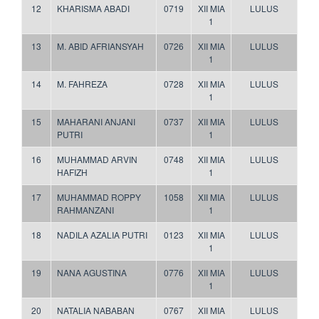
12
KHARISMA ABADI
0719
XII MIA
LULUS
1
13
M. ABID AFRIANSYAH
0726
XII MIA
LULUS
1
14
M. FAHREZA
0728
XII MIA
LULUS
1
15
MAHARANI ANJANI
0737
XII MIA
LULUS
PUTRI
1
16
MUHAMMAD ARVIN
0748
XII MIA
LULUS
HAFIZH
1
17
MUHAMMAD ROPPY
1058
XII MIA
LULUS
RAHMANZANI
1
18
NADILA AZALIA PUTRI
0123
XII MIA
LULUS
1
19
NANA AGUSTINA
0776
XII MIA
LULUS
1
20
NATALIA NABABAN
0767
XII MIA
LULUS