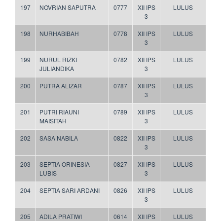
197
NOVRIAN SAPUTRA
0777
XII IPS
LULUS
3
198
NURHABIBAH
0778
XII IPS
LULUS
3
199
NURUL RIZKI
0782
XII IPS
LULUS
JULIANDIKA
3
200
PUTRA ALIZAR
0787
XII IPS
LULUS
3
201
PUTRI RIAUNI
0789
XII IPS
LULUS
MAISITAH
3
202
SASA NABILA
0822
XII IPS
LULUS
3
203
SEPTIA ORINESIA
0827
XII IPS
LULUS
LUBIS
3
204
SEPTIA SARI ARDANI
0826
XII IPS
LULUS
3
205
ADILA PRATIWI
0614
XII IPS
LULUS