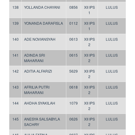
138
YOLLANDA CHAYANI
0856
XII IPS
LULUS
1
139
YONANDA DARAFISLA
0112
XII IPS
LULUS
1
140
ADE NOVIANSYAH
0613
XII IPS
LULUS
2
141
ADINDA SRI
0615
XII IPS
LULUS
MAHARANI
2
142
ADITIA ALFARIZI
5629
XII IPS
LULUS
2
143
AFRILIA PUTRI
0618
XII IPS
LULUS
MAHARANI
2
144
AHDHA SYAKILAH
1079
XII IPS
LULUS
2
145
ANESYA SALSABYLA
0626
XII IPS
LULUS
SACHRY
2
146
AULIA FATINA
0637
XII IPS
LULUS