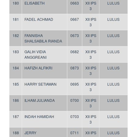
180
ELISABETH
0663
XII IPS
LULUS
3
181
FADEL ACHMAD
0667
XII IPS
LULUS
3
182
FANNISHA
0673
XII IPS
LULUS
SHALSABILA RIANDA
3
183
GALIH VIDIA
0682
XII IPS
LULUS
ANGGREANI
3
184
HAFIZH ALFIKRI
0873
XII IPS
LULUS
3
185
HARRY SETIAWAN
0695
XII IPS
LULUS
3
186
ILHAM JULIANDA
0700
XII IPS
LULUS
3
187
INDAH HAMIDAH
0703
XII IPS
LULUS
3
188
JERRY
0711
XII IPS
LULUS