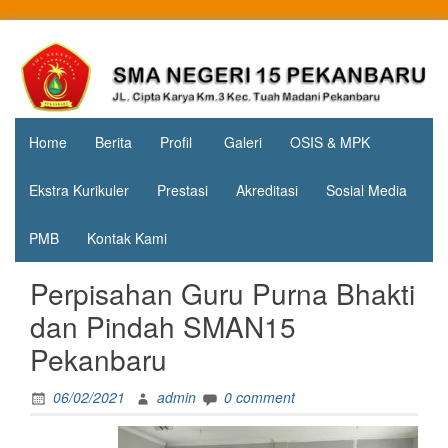
Skip
to
Jl. Cipta
SMA
content
Karya
Negeri 15
KM.3, Kec.
Tuah
Pekanbaru
Madani,
Home
Berita
Profil
Galeri
OSIS & MPK
Kota
Pekanbaru
Ekstra Kurikuler
Prestasi
Akreditasi
Sosial Media
PMB
Kontak Kami
Perpisahan Guru Purna Bhakti
dan Pindah SMAN15
Pekanbaru
06/02/2021
admin
0 comment