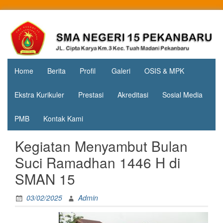
Skip
to
Jl. Cipta
SMA
content
Karya
Negeri 15
KM.3, Kec.
Tuah
Pekanbaru
Madani,
Home
Berita
Profil
Galeri
OSIS & MPK
Kota
Pekanbaru
Ekstra Kurikuler
Prestasi
Akreditasi
Sosial Media
PMB
Kontak Kami
Kegiatan Menyambut Bulan
Suci Ramadhan 1446 H di
SMAN 15
03/02/2025
Admin