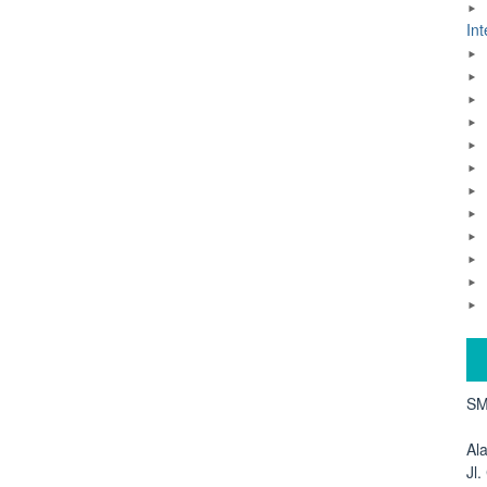
Int
SM
Al
Jl