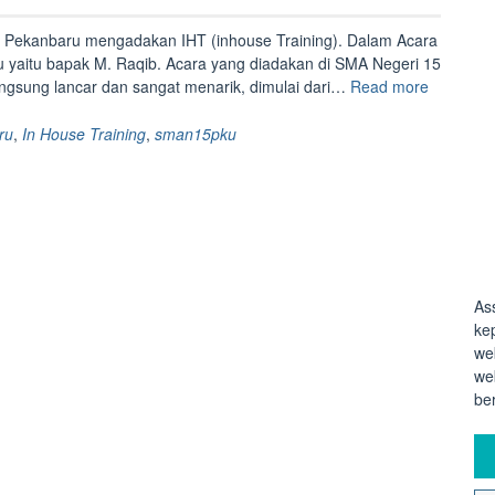
 Pekanbaru mengadakan IHT (inhouse Training). Dalam Acara
au yaitu bapak M. Raqib. Acara yang diadakan di SMA Negeri 15
“IHT
langsung lancar dan sangat menarik, dimulai dari…
Read more
Model-
model
ru
,
In House Training
,
sman15pku
Pembelaj
Abad
21”
As
ke
we
we
be