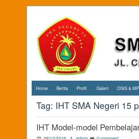
Skip
to
content
Jl. Cipta
SMA
Karya
Negeri 15
KM.3, Kec.
Tuah
Pekanbaru
Madani,
Kota
Pekanbaru
Home
Berita
Profil
Galeri
OSIS & M
Tag:
IHT SMA Negeri 15 
IHT Model-model Pembelaja
09/12/2019
admin
0 comment