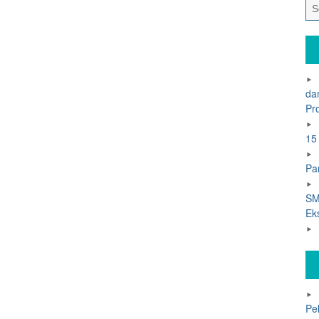
da
Pr
15
Pa
SM
Ek
Pe