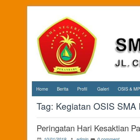
Skip
to
content
Jl. Cipta
SMA
Karya
Negeri 15
KM.3, Kec.
Tuah
Pekanbaru
Madani,
Kota
Pekanbaru
Home
Berita
Profil
Galeri
OSIS & M
Tag:
Kegiatan OSIS SMA 
Peringatan Hari Kesaktian Pa
10/01/2019
admin
0 comment