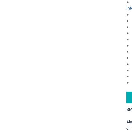
Int
SM
Al
Jl