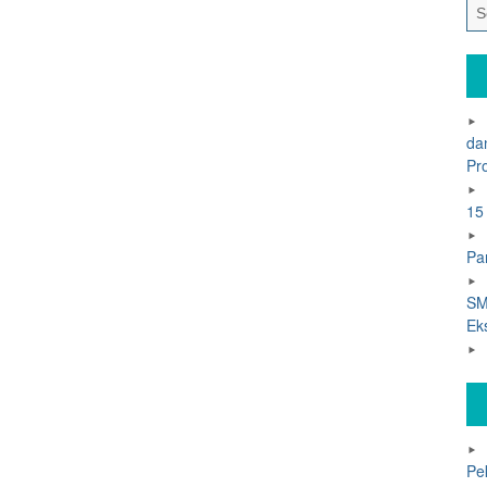
da
Pr
15
Pa
SM
Ek
Pe