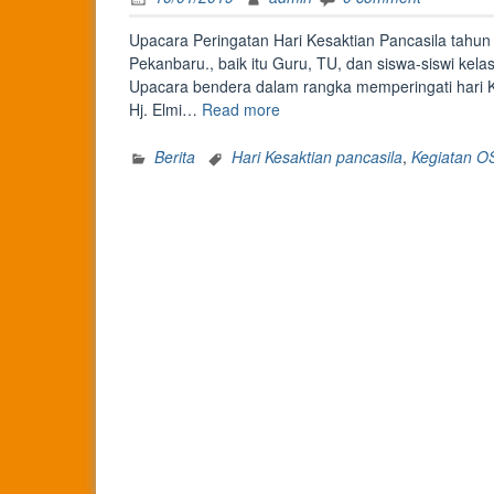
Upacara Peringatan Hari Kesaktian Pancasila tahun 
Pekanbaru., baik itu Guru, TU, dan siswa-siswi kela
Upacara bendera dalam rangka memperingati hari Ke
“Peringatan
Hj. Elmi…
Read more
Hari
Kesaktian
Berita
Hari Kesaktian pancasila
,
Kegiatan O
Pancasila”