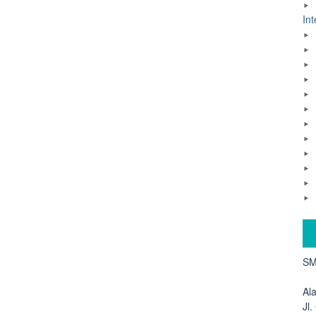
Int
SM
Al
Jl