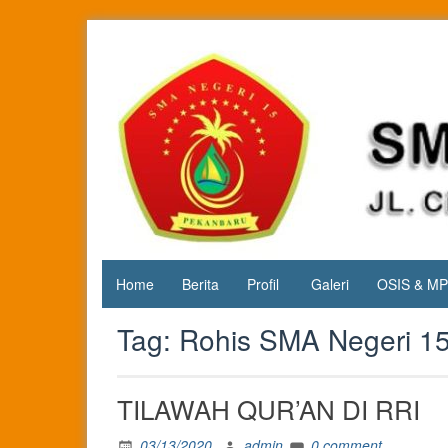
Skip
to
content
Jl. Cipta
SMA
Karya
Negeri 15
KM.3, Kec.
Tuah
Pekanbaru
Madani,
Kota
Pekanbaru
Home
Berita
Profil
Galeri
OSIS & M
Tag:
Rohis SMA Negeri 1
TILAWAH QUR’AN DI RRI
03/13/2020
admin
0 comment