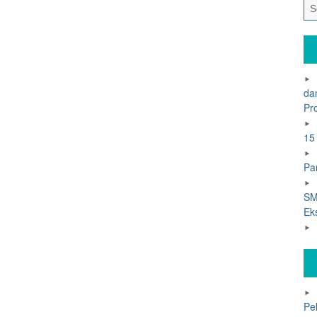
da
Pr
15
Pa
SM
Ek
Pe