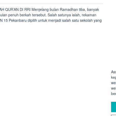
QUR’AN DI RRI Menjelang bulan Ramadhan tiba, banyak
ulan penuh berkah tersebut. Salah satunya ialah, rekaman
N 15 Pekanbaru dipilih untuk menjadi salah satu sekolah yang
AWAH
AN
As
ke
we
we
be