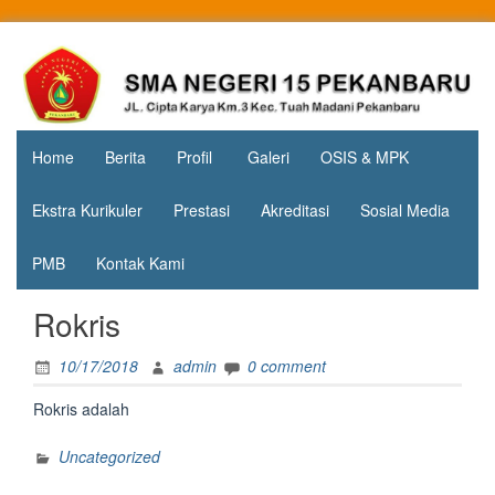
Skip
to
Jl. Cipta
SMA
content
Karya
Negeri 15
KM.3, Kec.
Tuah
Pekanbaru
Madani,
Home
Berita
Profil
Galeri
OSIS & MPK
Kota
Pekanbaru
Ekstra Kurikuler
Prestasi
Akreditasi
Sosial Media
PMB
Kontak Kami
Rokris
10/17/2018
admin
0 comment
Rokris adalah
Uncategorized