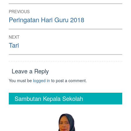
Post
PREVIOUS
navigation
Previous
Peringatan Hari Guru 2018
post:
NEXT
Next
Tari
post:
Leave a Reply
You must be
logged in
to post a comment.
Sambutan Kepala Sekolah