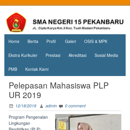
Skip
to
Jl. Cipta
SMA
content
Karya
Negeri 15
KM.3, Kec.
Tuah
Pekanbaru
Madani,
Home
Berita
Profil
Galeri
OSIS & MPK
Kota
Pekanbaru
Ekstra Kurikuler
Prestasi
Akreditasi
Sosial Media
PMB
Kontak Kami
Pelepasan Mahasiswa PLP
UR 2019
12/18/2019
admin
0 comment
Program Pengenalan
Lingkungan
Pendidikan (PLP)