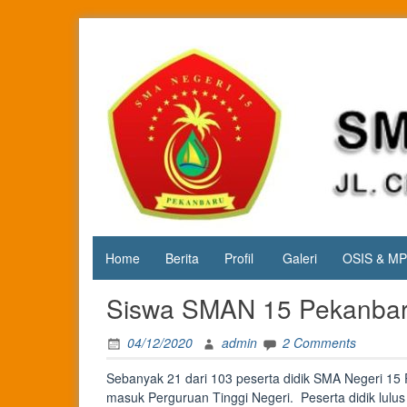
Skip
to
content
Jl. Cipta
SMA
Karya
Negeri 15
KM.3, Kec.
Tuah
Pekanbaru
Madani,
Kota
Pekanbaru
Home
Berita
Profil
Galeri
OSIS & M
Siswa SMAN 15 Pekanbar
04/12/2020
admin
2 Comments
Sebanyak 21 dari 103 peserta didik SMA Negeri 15 
masuk Perguruan Tinggi Negeri. Peserta didik lulus