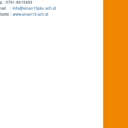
lp : 0761-8415493
mail :
info@sman15pku.sch.id
bsite :
www.sman15.sch.id