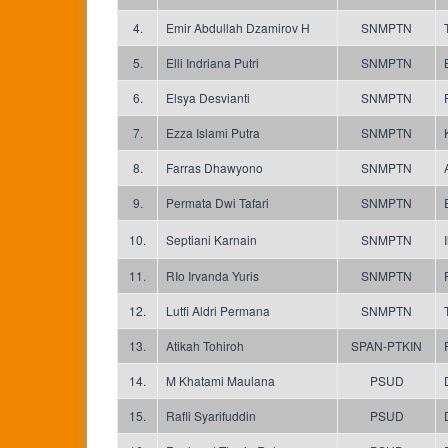
4.
Emir Abdullah Dzamirov H
SNMPTN
5.
Elli Indriana Putri
SNMPTN
6.
Elsya Desvianti
SNMPTN
7.
Ezza Islami Putra
SNMPTN
8.
Farras Dhawyono
SNMPTN
9.
Permata Dwi Tafari
SNMPTN
10.
Septiani Karnain
SNMPTN
11.
RIo Irvanda Yuris
SNMPTN
12.
Lutfi Aldri Permana
SNMPTN
13.
Atikah Tohiroh
SPAN-PTKIN
14.
M Khatami Maulana
PSUD
15.
Rafli Syarifuddin
PSUD