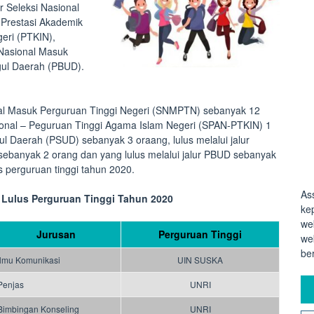
r Seleksi Nasional
 Prestasi Akademik
eri (PTKIN),
 Nasional Masuk
gul Daerah (PBUD).
sional Masuk Perguruan Tinggi Negeri (SNMPTN) sebanyak 12
sional – Peguruan Tinggi Agama Islam Negeri (SPAN-PTKIN) 1
ul Daerah (PSUD) sebanyak 3 oraang, lulus melalui jalur
sebanyak 2 orang dan yang lulus melalui jalur PBUD sebanyak
us perguruan tinggi tahun 2020.
As
k Lulus Perguruan Tinggi Tahun 2020
ke
we
Jurusan
Perguruan Tinggi
we
be
Ilmu Komunikasi
UIN SUSKA
Penjas
UNRI
Bimbingan Konseling
UNRI