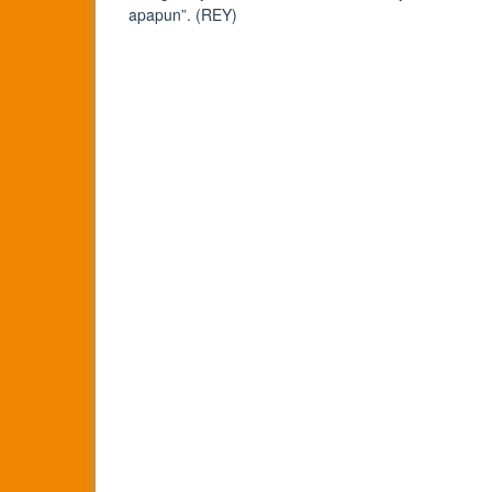
apapun”. (REY)
Bokep Indonesia Terbaru
Bokep Jepang Jav
Bokep ukthi jilbab
DAYWINBET
GOBETASIA
GOBET
GOBET
DAYWINBET
SLOT GACOR
BOKEP INDO
BOKEP INDONESIA
DAYWINBET
DAYWINBET
slot 4d gacor
agen gacor
Bokep Indonesia Terbaru
DAYWINBET
SLOT GACOR