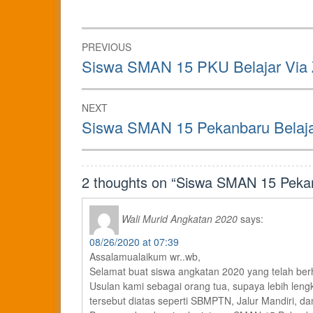
Post
PREVIOUS
navigation
Previous
Siswa SMAN 15 PKU Belajar Via
post:
NEXT
Next
Siswa SMAN 15 Pekanbaru Belajar
post:
2 thoughts on “
Siswa SMAN 15 Peka
Wali Murid Angkatan 2020
says:
08/26/2020 at 07:39
Assalamualaikum wr..wb,
Selamat buat siswa angkatan 2020 yang telah be
Usulan kami sebagai orang tua, supaya lebih leng
tersebut diatas seperti SBMPTN, Jalur Mandiri, da