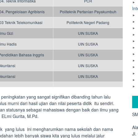
D4. Teknik Informatika
PCR
Int
D4. Pengelolaan Agribisnis
Politeknik Pertanian Payakumbuh
D3 Teknik Telekomunikasi
Politeknik Negeri Padang
Ilmu Gizi
UIN SUSKA
Ilmu Hadis
UIN SUSKA
Pendidikan Bahasa Inggris
UIN SUSKA
Akuntansi
UIN SUSKA
Akuntansi
UIN SUSKA
 peningkatan yang sangat signifikan dibanding tahun lalu
s murni dari hasil ujian dan nilai peserta didik itu sendiri.
kan statusnya sebagai mahasiswa dengan baik dan ilmu yang
SM
 ELmi Gurita, M.Pd.
Al
idik yang lulus ini mengharumkan nama sekolah dan nama
Jl
han lebih banyak siswa kita yang lulus melalui jalur