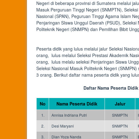
Negeri di beberapa provinsi di Sumatera melalui jalu
Masuk Perguruan Tinggi Negeri (SNMPTN), Seleksi
Nasional (SPAN), Peguruan Tinggi Agama Islam Neg
Penjaringan SIswa Unggul Daerah (PSUD), Seleksi
Politeknik Negeri (SNMPN) dan Pemilihan Bibit Ung
Peserta didik yang lulus melalui jalur Seleksi Na
orang, lulus melalui Seleksi Prestasi Akademik Na
orang, lulus melalu seleksi Penjaringan Siswa Ungg
Seleksi Nasional Masuk Politeknik Negeri (SNMPN) 
3 orang. Berikut daftar nama peserta didik yang lul
Daftar Nama Peserta Didi
No
Nama Peserta Didik
Jalur
1.
Annisa Indriana Putri
SNMPTN
2.
Desi Maryani
SNMPTN
3.
Dian Yoza Nanda
SNMPTN