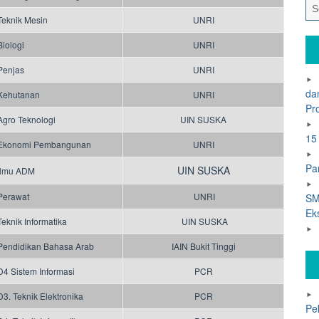
Teknik Mesin
UNRI
Biologi
UNRI
Penjas
UNRI
da
Kehutanan
UNRI
Pr
Agro Teknologi
UIN SUSKA
15
Ekonomi Pembangunan
UNRI
Pa
UIN SUSKA
Ilmu ADM
Perawat
UNRI
SM
Ek
Teknik Informatika
UIN SUSKA
Pendidikan Bahasa Arab
IAIN Bukit Tinggi
D4 Sistem Informasi
PCR
D3. Teknik Elektronika
PCR
Pe