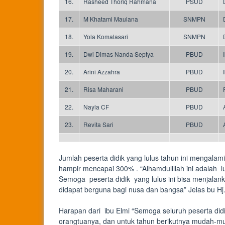
16.
Rasheed Thoriq Rahmana
PSUD
17.
M Khatami Maulana
SNMPN
18.
Yola Komalasari
SNMPN
19.
Dwi Dimas Nanda Septya
PBUD
20.
Arini Azzahra
PBUD
21.
Risa Maharani
PBUD
22.
Nayla CF
PBUD
23.
Revita Sari
PBUD
Jumlah peserta didik yang lulus tahun ini mengalami
hampir mencapai 300% . “Alhamdulillah ini adalah lulu
Semoga peserta didik yang lulus ini bisa menjalan
didapat berguna bagi nusa dan bangsa” Jelas bu Hj.
Harapan dari ibu Elmi “Semoga seluruh peserta d
orangtuanya, dan untuk tahun berikutnya mudah-muda