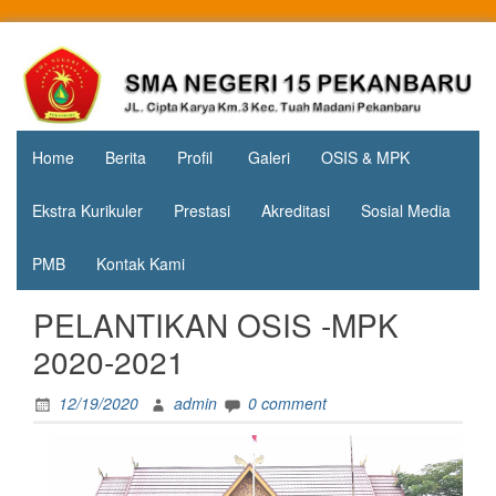
Skip
to
Jl. Cipta
SMA
content
Karya
Negeri 15
KM.3, Kec.
Tuah
Pekanbaru
Madani,
Home
Berita
Profil
Galeri
OSIS & MPK
Kota
Pekanbaru
Ekstra Kurikuler
Prestasi
Akreditasi
Sosial Media
PMB
Kontak Kami
PELANTIKAN OSIS -MPK
2020-2021
12/19/2020
admin
0 comment