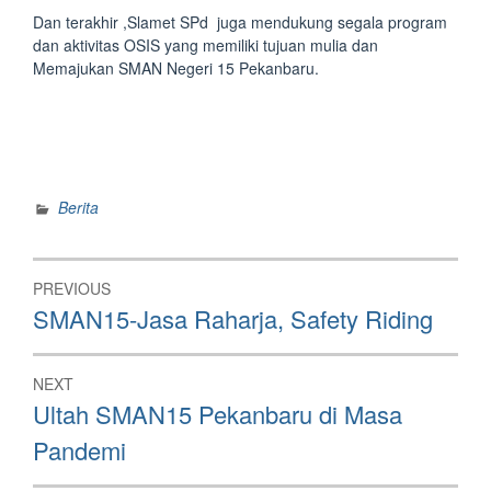
Dan terakhir ,Slamet SPd juga mendukung segala program
dan aktivitas OSIS yang memiliki tujuan mulia dan
Memajukan SMAN Negeri 15 Pekanbaru.
Berita
Post
PREVIOUS
navigation
Previous
SMAN15-Jasa Raharja, Safety Riding
post:
NEXT
Next
Ultah SMAN15 Pekanbaru di Masa
post:
Pandemi