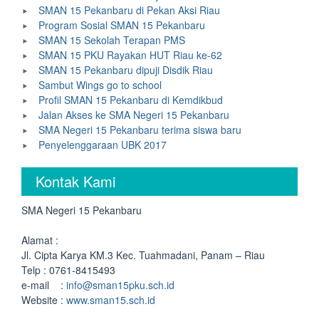
SMAN 15 Pekanbaru di Pekan Aksi Riau
Program Sosial SMAN 15 Pekanbaru
SMAN 15 Sekolah Terapan PMS
SMAN 15 PKU Rayakan HUT Riau ke-62
SMAN 15 Pekanbaru dipuji Disdik Riau
Sambut Wings go to school
Profil SMAN 15 Pekanbaru di Kemdikbud
Jalan Akses ke SMA Negeri 15 Pekanbaru
SMA Negeri 15 Pekanbaru terima siswa baru
Penyelenggaraan UBK 2017
Kontak Kami
SMA Negeri 15 Pekanbaru
Alamat :
Jl. Cipta Karya KM.3 Kec. Tuahmadani, Panam – Riau
Telp : 0761-8415493
e-mail :
info@sman15pku.sch.id
Website :
www.sman15.sch.id