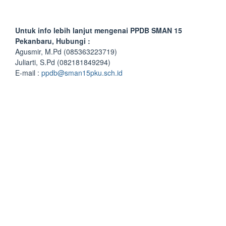
Untuk info lebih lanjut mengenai PPDB SMAN 15
Pekanbaru, Hubungi :
Agusmir, M.Pd (085363223719)
Juliarti, S.Pd (082181849294)
E-mail :
ppdb@sman15pku.sch.id
Bokep Indonesia Terbaru
Bokep Jepang Jav
Bokep ukthi jilbab
DAYWINBET
GOBETASIA
GOBET
GOBET
DAYWINBET
SLOT GACOR
BOKEP INDO
BOKEP INDONESIA
DAYWINBET