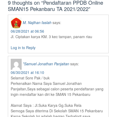
9 thoughts on “
Pendaftaran PPDB Online
SMAN15 Pekanbaru TA 2021/2022
”
M. Najihan faslah
says:
06/28/2021 at 06:56
Jl. Ciptakan karya KM. 3 kec tampan, panam riau
Log in to Reply
*Samuel Jonathan Panjaitan
says:
06/30/2021 at 16:10
Selamat Sore Pak / buk
Perkenalkan Nama Saya Samuel Jonathan
Panjaitan,Saya sebagai calon peserta pendaftaran yang
ingin mendaftar kan diri ke SMAN 15 Pekanbaru
Alamat Saya : Jl.Suka Karya Gg.Suka Rela
Semoga Saya diterima Di Sekolah SMAN 15 Pekanbaru
Karna Sekolah Ini adalah bagian Terhaforit saya