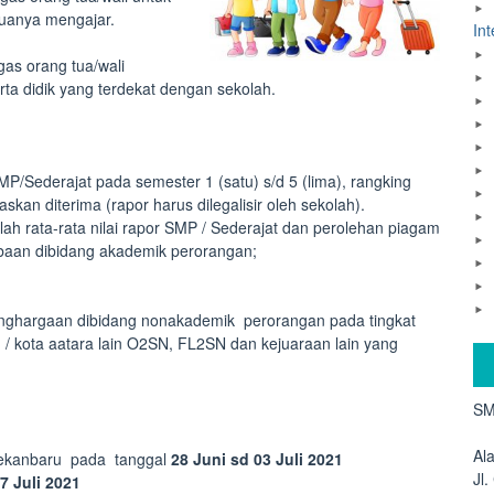
tuanya mengajar.
Int
gas orang tua/wali
erta didik yang terdekat dengan sekolah.
SMP/Sederajat pada semester 1 (satu) s/d 5 (lima), rangking
itaskan diterima (rapor harus dilegalisir oleh sekolah).
lah rata-rata nilai rapor SMP / Sederajat dan perolehan piagam
mbaan dibidang akademik perorangan;
enghargaan dibidang nonakademik perorangan pada tingkat
en / kota aatara lain O2SN, FL2SN dan kejuaraan lain yang
SM
Al
Pekanbaru pada tanggal
28 Juni sd 03 Juli 2021
Jl
7 Juli 2021