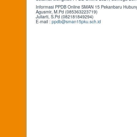
Informasi PPDB Online SMAN 15 Pekanbaru Hubung
Agusmir, M.Pd (085363223719)
Juliarti, S.Pd (082181849294)
E-mail :
ppdb@sman15pku.sch.id
Bokep Indonesia Terbaru
Bokep Jepang Jav
Bokep ukthi jilbab
DAYWINBET
GOBETASIA
GOBET
GOBET
DAYWINBET
SLOT GACOR
BOKEP INDO
BOKEP INDONESIA
DAYWINBET
DAYWINBET
slot 4d gacor