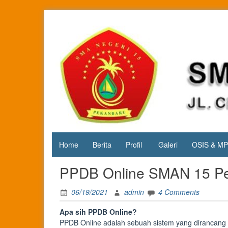
Skip
to
content
Jl. Cipta
SMA
Karya
Negeri 15
KM.3, Kec.
Tuah
Pekanbaru
Madani,
Kota
Pekanbaru
Home
Berita
Profil
Galeri
OSIS & M
PPDB Online SMAN 15 Pe
06/19/2021
admin
4 Comments
Apa sih PPDB Online?
PPDB Online adalah sebuah sistem yang dirancang 