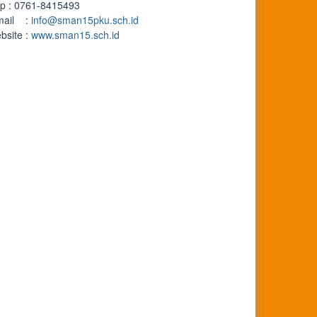
lp : 0761-8415493
mail :
info@sman15pku.sch.id
bsite :
www.sman15.sch.id