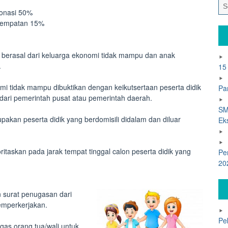
Zonasi 50%
 tempatan 15%
ng berasal dari keluarga ekonomi tidak mampu dan anak
.
15
omi tidak mampu dibuktikan dengan keikutsertaan peserta didik
Pa
ari pemerintah pusat atau pemerintah daerah.
SM
upakan peserta didik yang berdomisili didalam dan diluar
Ek
oritaskan pada jarak tempat tinggal calon peserta didik yang
Pe
20
n surat penugasan dari
emperkerjakan.
Pe
as orang tua/wali untuk